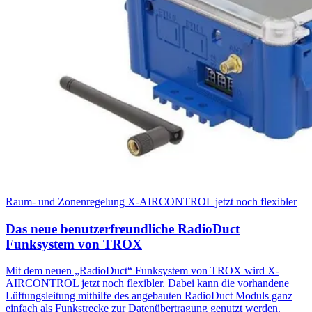
Raum- und Zonenregelung X-AIRCONTROL jetzt noch flexibler
Das neue benutzerfreundliche RadioDuct
Funksystem von TROX
Mit dem neuen „RadioDuct“ Funksystem von TROX wird X-
AIRCONTROL jetzt noch flexibler. Dabei kann die vorhandene
Lüftungsleitung mithilfe des angebauten RadioDuct Moduls ganz
einfach als Funkstrecke zur Datenübertragung genutzt werden.