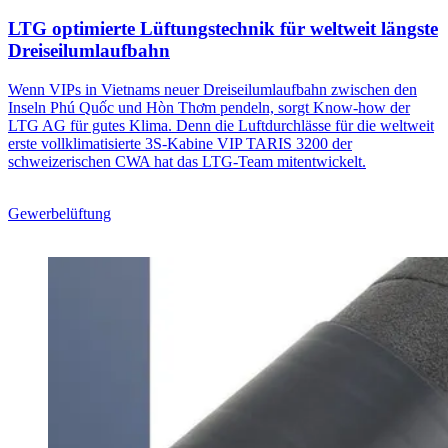
LTG optimierte Lüftungstechnik für weltweit längste
Dreiseilumlaufbahn
Wenn VIPs in Vietnams neuer Dreiseilumlaufbahn zwischen den
Inseln Phú Quốc und Hòn Thơm pendeln, sorgt Know-how der
LTG AG für gutes Klima. Denn die Luftdurchlässe für die weltweit
erste vollklimatisierte 3S-Kabine VIP TARIS 3200 der
schweizerischen CWA hat das LTG-Team mitentwickelt.
Gewerbelüftung