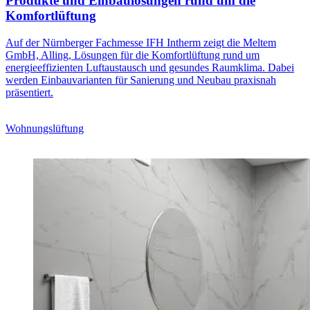
Produkte und Einbaulösungen rund um die
Komfortlüftung
Auf der Nürnberger Fachmesse IFH Intherm zeigt die Meltem
GmbH, Alling, Lösungen für die Komfortlüftung rund um
energieeffizienten Luftaustausch und gesundes Raumklima. Dabei
werden Einbauvarianten für Sanierung und Neubau praxisnah
präsentiert.
Wohnungslüftung