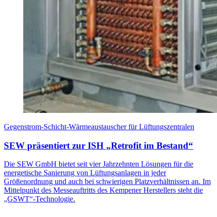
Gegenstrom-Schicht-Wärmeaustauscher für Lüftungszentralen
SEW präsentiert zur ISH „Retrofit im Bestand“
Die SEW GmbH bietet seit vier Jahrzehnten Lösungen für die
energetische Sanierung von Lüftungsanlagen in jeder
Größenordnung und auch bei schwierigen Platzverhältnissen an. Im
Mittelpunkt des Messeauftritts des Kempener Herstellers steht die
„GSWT“-Technologie.