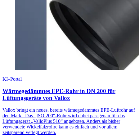
KI–Portal
Wärmegedämmtes EPE-Rohr in DN 200 für
Lüftungsgeräte von Vallox
Vallox bringt ein neues, bereits wärmegedämmtes EPE-Luftrohr auf
den Markt. Das „ISO 200“-Rohr wird dabei passgenau für das
Lüftungsgerät „ValloPlus 510“ angeboten. Anders als bisher
verwendete Wickelfalzrohre kann es einfach und vor allem
zeitsparend verlegt werden.