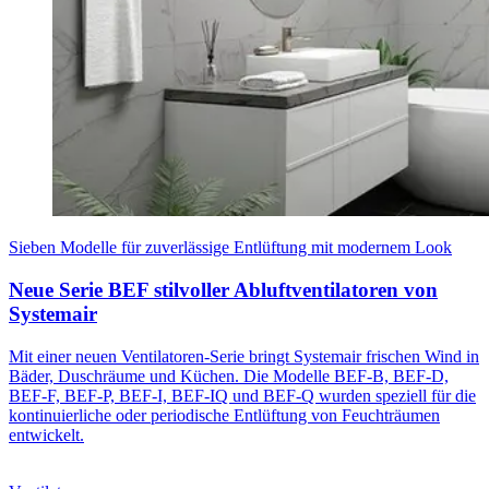
Sieben Modelle für zuverlässige Entlüftung mit modernem Look
Neue Serie BEF stilvoller Abluftventilatoren von
Systemair
Mit einer neuen Ventilatoren-Serie bringt Systemair frischen Wind in
Bäder, Duschräume und Küchen. Die Modelle BEF-B, BEF-D,
BEF-F, BEF-P, BEF-I, BEF-IQ und BEF-Q wurden speziell für die
kontinuierliche oder periodische Entlüftung von Feuchträumen
entwickelt.