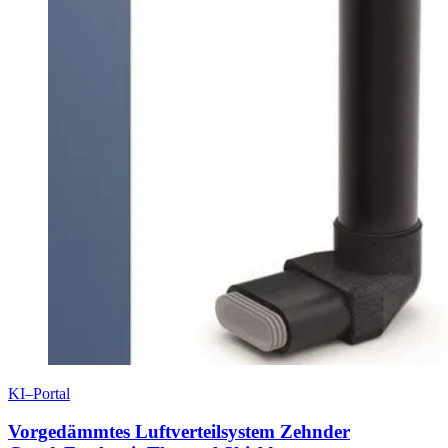
KI–Portal
Vorgedämmtes Luftverteilsystem Zehnder