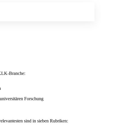
r KLK-Branche:
n
 universitären Forschung
relevantesten sind in sieben Rubriken: