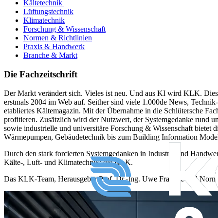
Kältetechnik
Lüftungstechnik
Klimatechnik
Forschung & Wissenschaft
Normen & Richtlinien
Praxis & Handwerk
Branche & Markt
Die Fachzeitschrift
Der Markt verändert sich. Vieles ist neu. Und aus KI wird KLK. Die
erstmals 2004 im Web auf. Seither sind viele 1.000de News, Technik- 
etabliertes Kältemagazin. Mit der Übernahme in die Schlütersche 
profitieren. Zusätzlich wird der Nutzwert, der Systemgedanke rund um
sowie industrielle und universitäre Forschung & Wissenschaft biet
Wärmepumpen, Gebäudetechnik bis zum Building Information Modeling
Durch den stark forcierten Systemgedanken in Industrie und Handwe
Kälte-, Luft- und Klimatechnik: die KLK.
Das KLK-Team, Herausgeber Prof. Dr.-Ing. Uwe Franzke und Normen-