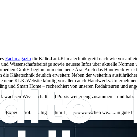
ses
Fachmagazin
für Kälte-Luft-Klimatechnik greift nach wie vor auf ei
und Wissenschaftsbeiträge sowie neueste Infos über aktuelle Normen und
Fachmedien GmbH beginnt nun eine neue Ära: Auch das Handwerk wir k
 die Kältetechnik deutlich erweitert: Neben der weiterhin ausführliche
et die neue KLK-Website künftig vor allem auch Handwerks-Unternehm
 und Smart Home – recherchiert von unseren Redakteuren und angerei
rk wachsen Wissenschaft und Praxis weiter eng zusammen – und haben 
Experte Prof. Dr.-Ing. Achim Trogisch wünschen weiterhin gute Insp