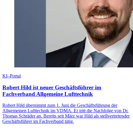
KI–Portal
Robert Hild ist neuer Geschäftsführer im
Fachverband Allgemeine Lufttechnik
Robert Hild übernimmt zum 1. Juni die Geschäftsführung der
Allgemeinen Lufttechnik im VDMA. Er tritt die Nachfolge von Dr.
Thomas Schräder an. Bereits seit März war Hild als stellvertretender
Geschäftsführer im Fachverband tätig.