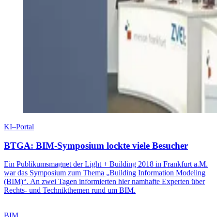
KI–Portal
BTGA: BIM-Symposium lockte viele Besucher
Ein Publikumsmagnet der Light + Building 2018 in Frankfurt a.M.
war das Symposium zum Thema „Building Information Modeling
(BIM)“. An zwei Tagen informierten hier namhafte Experten über
Rechts- und Technikthemen rund um BIM.
BIM