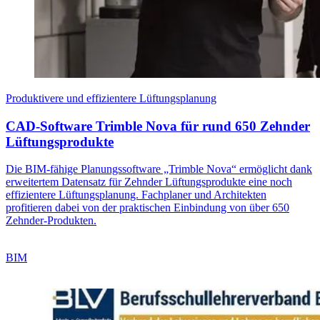
Produktivere und effizientere Lüftungsplanung
CAD-Software Trimble Nova für rund 650 Zehnder
Lüftungsprodukte
Die BIM-fähige Planungssoftware „Trimble Nova“ ermöglicht dank
erweitertem Datensatz für Zehnder Lüftungsprodukte eine noch
effizientere Lüftungsplanung. Fachplaner und Architekten
profitieren dabei von der praktischen Einbindung von über 650
Zehnder-Produkten.
BIM