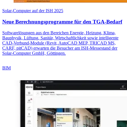
Solar-Computer auf der ISH 2025
Neue Berechnungsprogramme für den TGA-Bedarf
Softwarelösungen aus den Bereichen Energie, Heizung, Klima,
Bauphysik, Lüftung, Sanitär, Wirtschaftlichkeit sowie intelligente
CAD-Verbund-Module (Revit, AutoCAD MEP, TRICAD MS,
CARF, pitCAD) erwarten die Besucher am ISH-Messestand der
Solar-Computer GmbH, Göttingen.
BIM