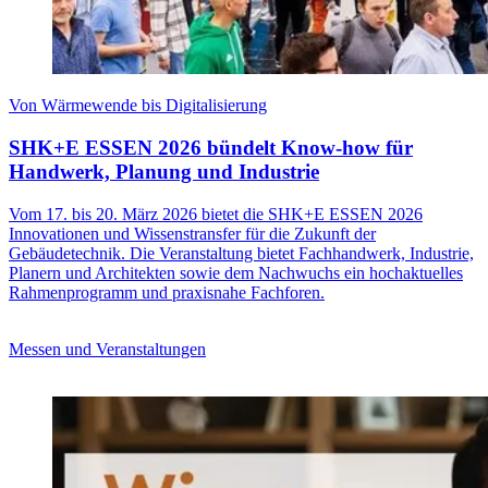
Von Wärmewende bis Digitalisierung
SHK+E ESSEN 2026 bündelt Know-how für
Handwerk, Planung und Industrie
Vom 17. bis 20. März 2026 bietet die SHK+E ESSEN 2026
Innovationen und Wissenstransfer für die Zukunft der
Gebäudetechnik. Die Veranstaltung bietet Fachhandwerk, Industrie,
Planern und Architekten sowie dem Nachwuchs ein hochaktuelles
Rahmenprogramm und praxisnahe Fachforen.
Messen und Veranstaltungen