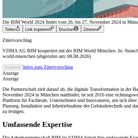
Die BIM World 2024 findet vom 26. bis 27. November 2024 in Münc
Teilen
Link kopieren
Drucken
Zitieren
Zitiervorschlag
VDMA AG BIM kooperiert mit der BIM World München. In: /branche-
world-muenchen (abgerufen am: 08.08.2026)
Infos zum Zitiervorschlag
Kopieren
Anzeige
Anzeige
Die Partnerschaft zielt darauf ab, die digitale Transformation in de
November 2024 in München stattfindet, ist seit 2016 eine richtungswe
Plattform für Fachleute, Unternehmen und Innovatoren, um sich übe
Planung, Installation und Inbetriebnahme der Gebäudetechnik und 
zu festigen.
Umfassende Expertise
Die Arbeitsgemeinschaft BIM im VDMA bringt ihre umfassende Experti