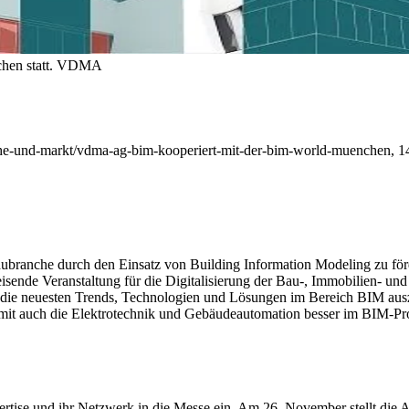
hen statt.
VDMA
und-markt/vdma-ag-bim-kooperiert-mit-der-bim-world-muenchen, 14.
r Baubranche durch den Einsatz von Building Information Modeling zu f
isende Veranstaltung für
die Digitalisierung der Bau-, Immobilien- und
r die neuesten Trends, Technologien und Lösungen im Bereich BIM aus
damit auch die Elektrotechnik und Gebäudeautomation besser im BIM-
se und ihr Netzwerk in die Messe ein. Am 26. November stellt die Arb