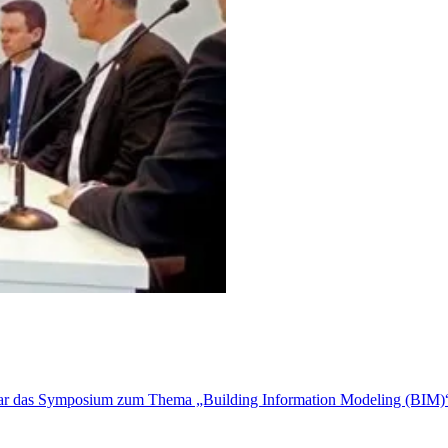
war das Symposium zum Thema „Building Information Modeling (BIM)“.