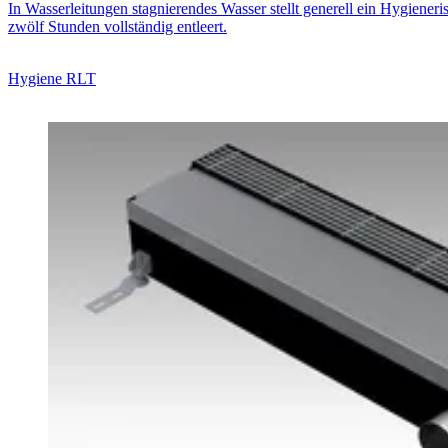
In Wasserleitungen stagnierendes Wasser stellt generell ein Hygien
zwölf Stunden vollständig entleert.
Hygiene RLT