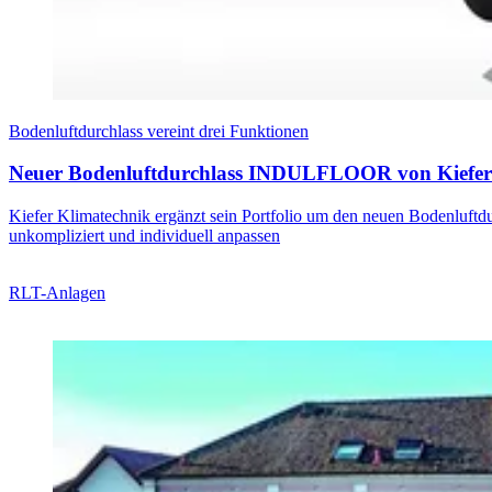
Bodenluftdurchlass vereint drei Funktionen
Neuer Bodenluftdurchlass INDULFLOOR von Kiefer
Kiefer Klimatechnik ergänzt sein Portfolio um den neuen Bodenluft
unkompliziert und individuell anpassen
RLT-Anlagen