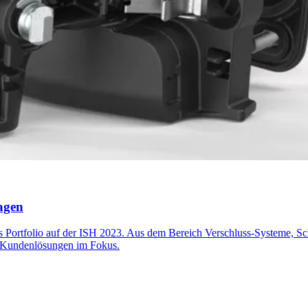
agen
es Portfolio auf der ISH 2023. Aus dem Bereich Verschluss-Systeme, S
te Kundenlösungen im Fokus.