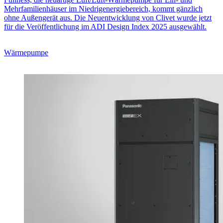
Mehrfamilienhäuser im Niedrigenergiebereich, kommt gänzlich
ohne Außengerät aus. Die Neuentwicklung von Clivet wurde jetzt
für die Veröffentlichung im ADI Design Index 2025 ausgewählt.
Wärmepumpe