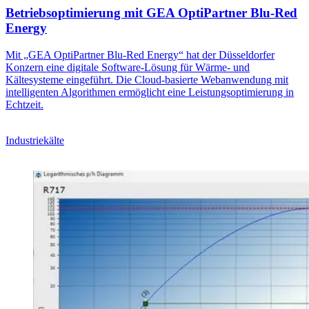
Betriebsoptimierung mit GEA OptiPartner Blu-Red
Energy
Mit „GEA OptiPartner Blu-Red Energy“ hat der Düsseldorfer
Konzern eine digitale Software-Lösung für Wärme- und
Kältesysteme eingeführt. Die Cloud-basierte Webanwendung mit
intelligenten Algorithmen ermöglicht eine Leistungsoptimierung in
Echtzeit.
Industriekälte