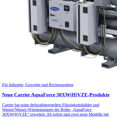
Für Industrie, Gewerbe und Rechenzentren
Neue Carrier AquaForce 30XW(H)VZE-Produkte
Carrier hat seine drehzahlgeregelten Flüssigkeitskühler und
Wasser/Wasser-Wärmepumpen der Reihe „AquaForce
30XW(H)VZE“ erweitert. Ab sofort sind zwei neue Modelle mit