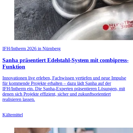
IFH/Intherm 2026 in Nürnberg
Sanha präsentiert Edelstahl-System mit combipress-
Funktion
Innovationen live erleben, Fachwissen vertiefen und neue Impulse
für kommende Projekte erhalten – dazu lädt Sanha auf der
IFH/Intherm ein. Die Sanha-Experten präsentieren Lösungen, mit
denen sich Projekte effizient, sicher und zukunftsorientiert
realisieren lassen.
Kältemittel