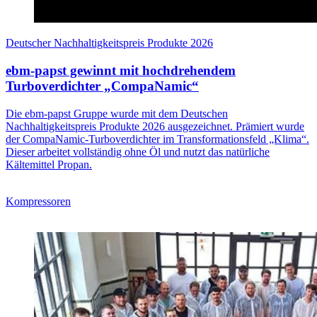
Deutscher Nachhaltigkeitspreis Produkte 2026
ebm-papst gewinnt mit hochdrehendem
Turboverdichter „CompaNamic“
Die ebm-papst Gruppe wurde mit dem Deutschen
Nachhaltigkeitspreis Produkte 2026 ausgezeichnet. Prämiert wurde
der CompaNamic-Turboverdichter im Transformationsfeld „Klima“.
Dieser arbeitet vollständig ohne Öl und nutzt das natürliche
Kältemittel Propan.
Kompressoren