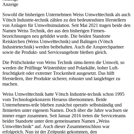
Anzeige
Sowohl die bisherigen Unternehmen Weiss Umwelttechnik als auch
Vötsch Industrie-technik zählen zu den bedeutendsten Herstellern
von Anlagen für Umweltsimulation. Seit Mai 2021 tragen beide den
Namen Weiss Technik, der aus den bisherigen Firmen-
bezeichnungen neu gebildet wurde. Die beiden Standorte
Reiskirchen (Weiss Umwelttechnik) und Balingen (Vötsch
Industrietechnik) werden beibehalten. Auch die Ansprechpartner
sowie die Produkt- und Serviceangebote bleiben gleich.
Die Prüfschränke von Weiss Technik simu-lieren die Umwelt, so
werden die Prüflinge Wüstenhitze und Polarkälte, hoher Luft-
feuchtigkeit oder extremer Trockenheit ausgesetzt. Das hilft
Herstellern, ihre Produkte sicherer, robuster und langlebiger zu
machen.
Weiss Umwelttechnik hatte Vötsch Industrie-technik schon 1995
vom Technologiekonzern Heraeus übernommen. Beide
Unternehmens-teile blieben zunächst operativ selbstständig und
firmierten unter eigenem Namen. Doch über die Jahre wuchsen sie
immer enger zusammen. Seit Januar 2016 treten die Serviceteams
beider Standorte unter dem gemeinsamen Namen „Weiss
Umwelttechnik“ auf. Auch dieser Zusammenschluss war
erfolgreich. Nun ist der Zeitpunkt gekommen, den