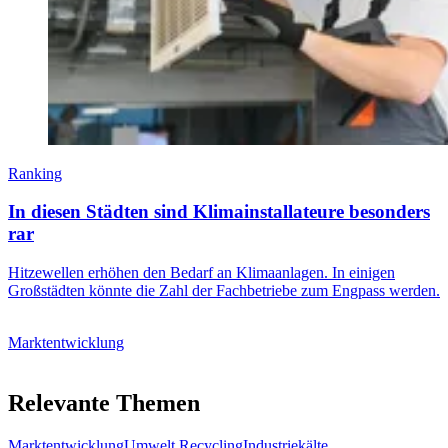
Ranking
In diesen Städten sind Klimainstallateure besonders
rar
Hitzewellen erhöhen den Bedarf an Klimaanlagen. In einigen
Großstädten könnte die Zahl der Fachbetriebe zum Engpass werden.
Marktentwicklung
Relevante Themen
Marktentwicklung
Umwelt Recycling
Industriekälte