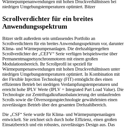
Wärmepumpenanwendungen mit hohen Druckverhältnissen bei
niedrigen Umgebungstemperaturen optimiert.
Bitzer
Scrollverdichter für ein breites
Anwendungsspektrum
Bitzer stellt außerdem sein umfassendes Portfolio an
Scrollverdichtern für ein breites Anwendungsspektrum vor, darunter
Klima- und Wärmepumpenanlagen. Die drehzahlgeregelten
Scrollverdichter der „CEFV“ Serie verfügen beispielsweise über
Permanentmagnetsynchronmotoren mit einem großen
Modulationsbereich. Ihr Scrollprofil ist speziell für
Wärmepumpenanwendungen mit hohen Druckverhältnissen unter
niedrigen Umgebungstemperaturen optimiert. In Kombination mit
der Flexible Injection Technology (FIT) ermöglicht dies einen
effizienten Betrieb bei niedrigen Verdampfungstemperaturen und
erreicht hohe IPLV Werte (IPLV = Integrated Part Load Value). Die
Technologie zur Zentrifugalkraftausbalancierung der umlaufenden
Scrolls sowie die Ölversorgungstechnologie gewährleisten einen
zuverlässigen Betrieb über den gesamten Drehzahlbereich.
Die „CSF“ Serie wurde für Klima- und Wärmepumpenanlagen
entwickelt. Sie zeichnet sich durch hohe Effizienz, einen großen
Einsatzbereich und ein robustes, zuverlässiges Design aus. Das