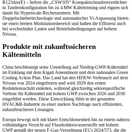
R1234ze(E) – liefern die „CSW105“ Kompaktschraubenverdichter
in Tandemkonfiguration bis zu 4 MW Kälteleistung und eignen sich
damit für Hyperscale‑Rechenzentren. Mit
Doppelschiebertechnologie und automatischer Vi‑Anpassung bieten
sie einen breiten Modulationsbereich und halten die Effizienz auch
bei wechselnden Lasten und Betriebsbedingungen auf hohem
Niveau.
Produkte mit zukunftssicheren
Kältemitteln
China beschleunigt seine Umstellung auf Niedrig‑GWP‑Kältemittel
im Einklang mit dem Kigali Amendment und dem nationalen Green
Cooling Action Plan. Das Land hat den HFKW‑Verbrauch auf dem
Niveau von 2024 eingefroren und wird 2029 den ersten
Reduktionsschritt einleiten, während gleichzeitig sektorspezifische
Verbote für Kältemittel mit hohem GWP zwischen 2026 und
2030
eingeführt werden. Diese Entwicklung führt in der gesamten
HVAC&R‑Industrie zu einer starken Nachfrage nach effizienten,
zukunftssicheren Lösungen.
Europa bewegt sich mit klarer Entschlossenheit hin zu einem nahezu
vollständigen Verzicht auf Fluorkohlenwasserstoffe mit hohem
GWP gemäß der neuen F‑Gas‑Verordnung (EU) 2024/573, die die