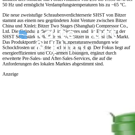
50 Hz und ermöglicht Verdampfungstemperaturen bis zu −65 °C.
Die neue zweistufige Schraubenverdichterserie SHST von Bitzer
stammt aus einem neu gegründeten Joint Venture zwischen Bitzer
China und Xinlei: Bitzer Two Stages (Shanghai) Compressor
Co.,
Ltd. Die Gründung dieses Joint Ventures und die Einführung der
SHST Serie stärken die Präsenz von Bitzer im chinesischen Markt.
Das Produktportfolio ist für Tieftemperaturanwendungen wie
Schockfrosten und Gefriertrocknung ausgelegt. Der Fokus liegt auf
energieeffizienten und CO₂‑armen Lösungen, ergänzt durch
erweiterte Pre‑Sales‑ und After‑Sales‑Services, die auf die
Anforderungen des lokalen Marktes abgestimmt sind.
Anzeige