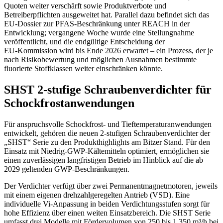
Quoten weiter verschärft sowie Produktverbote und
Betreiberpflichten ausgeweitet hat. Parallel dazu befindet sich das
EU‑Dossier zur PFAS‑Beschränkung unter REACH in der
Entwicklung; vergangene Woche wurde eine Stellungnahme
veröffentlicht, und die endgültige Entscheidung der
EU‑Kommission wird bis Ende 2026 erwartet – ein Prozess, der je
nach Risikobewertung und möglichen Ausnahmen bestimmte
fluorierte Stoffklassen weiter einschränken könnte.
SHST 2-stufige Schraubenverdichter für
Schockfrostanwendungen
Für anspruchsvolle Schockfrost- und Tieftemperaturanwendungen
entwickelt, gehören die neuen 2‑stufigen Schraubenverdichter der
„SHST“ Serie zu den Produkthighlights am Bitzer Stand. Für den
Einsatz mit Niedrig‑GWP‑Kältemitteln optimiert, ermöglichen sie
einen zuverlässigen langfristigen Betrieb im Hinblick auf die ab
2029 geltenden GWP‑Beschränkungen.
Der Verdichter verfügt über zwei Permanentmagnetmotoren, jeweils
mit einem eigenen drehzahlgeregelten Antrieb (VSD). Eine
individuelle Vi‑Anpassung in beiden Verdichtungsstufen sorgt für
hohe Effizienz über einen weiten Einsatzbereich. Die SHST Serie
umfasst drei Modelle mit Fördervolumen von 250 bis 1.350 m³/h bei