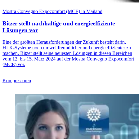
Mostra Convegno Expocomfort (MCE) in Mailand
Bitzer stellt nachhaltige und energieeffiziente
Lösungen vor
Eine der größten Herausforderungen der Zukunft besteht darin,
HLK-Systeme noch umweltfreundlicher und energieeffizienter zu
machen. Bitzer stellt seine neuesten Lösungen in diesen Bereichen
vom 12. bis 15. März 2024 auf der Mostra Convegno Expocomfort
(MCE) vor.
Kompressoren