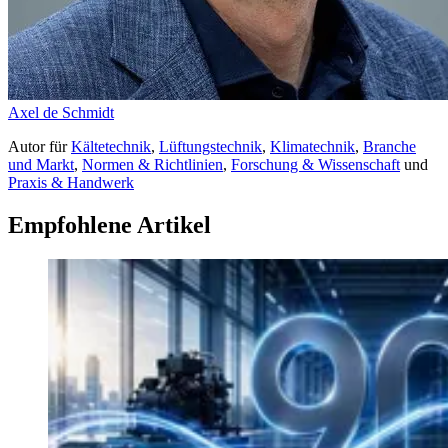
Axel de Schmidt
Autor
für
Kältetechnik
,
Lüftungstechnik
,
Klimatechnik
,
Branche
und Markt
,
Normen & Richtlinien
,
Forschung & Wissenschaft
und
Praxis & Handwerk
Empfohlene Artikel