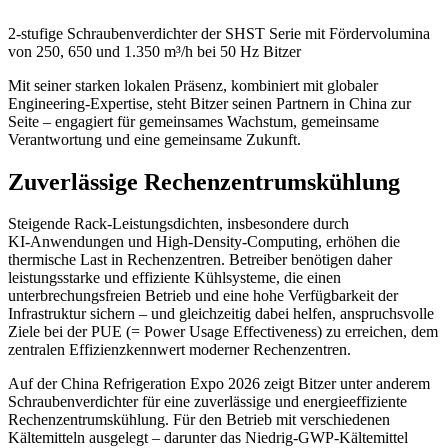
2-stufige Schraubenverdichter der SHST Serie mit Fördervolumina
von 250, 650 und 1.350 m³/h bei 50 Hz
Bitzer
Mit seiner starken lokalen Präsenz, kombiniert mit globaler
Engineering‑Expertise, steht Bitzer seinen Partnern in China zur
Seite – engagiert für gemeinsames Wachstum, gemeinsame
Verantwortung und eine gemeinsame Zukunft.
Zuverlässige Rechenzentrumskühlung
Steigende Rack‑Leistungsdichten, insbesondere durch
KI‑Anwendungen und High‑Density‑Computing, erhöhen die
thermische Last in Rechenzentren. Betreiber benötigen daher
leistungsstarke und effiziente Kühlsysteme, die einen
unterbrechungsfreien Betrieb und eine hohe Verfügbarkeit der
Infrastruktur sichern – und gleichzeitig dabei helfen, anspruchsvolle
Ziele bei der PUE (= Power Usage Effectiveness) zu erreichen, dem
zentralen Effizienzkennwert moderner Rechenzentren.
Auf der China Refrigeration Expo 2026 zeigt Bitzer unter anderem
Schraubenverdichter für eine zuverlässige und energieeffiziente
Rechenzentrumskühlung. Für den Betrieb mit verschiedenen
Kältemitteln ausgelegt – darunter das Niedrig‑GWP‑Kältemittel