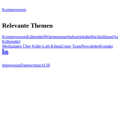
Kompressoren
Relevante Themen
Kompressoren
Kältemittel
Wärmepumpe
Industriekälte
Rückkühlung
Na
Kältemittel
Mediadaten
Über Kälte-Luft-Klima
Unser Team
Newsletter
Kontakt
Impressum
Datenschutz
AGB