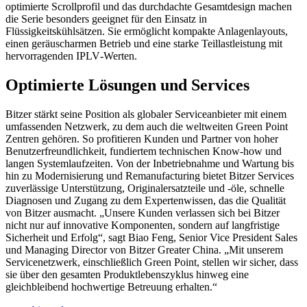
optimierte Scrollprofil und das durchdachte Gesamtdesign machen
die Serie besonders geeignet für den Einsatz in
Flüssigkeitskühlsätzen. Sie ermöglicht kompakte Anlagenlayouts,
einen geräuscharmen Betrieb und eine starke
Teillastleistung mit
hervorragenden IPLV‑Werten.
Optimierte Lösungen und Services
Bitzer stärkt seine Position als globaler Serviceanbieter mit einem
umfassenden Netzwerk, zu dem auch die weltweiten Green Point
Zentren gehören. So profitieren Kunden und Partner von hoher
Benutzerfreundlichkeit, fundiertem technischen Know‑how und
langen Systemlaufzeiten. Von der Inbetriebnahme und Wartung bis
hin zu Modernisierung und Remanufacturing bietet Bitzer Services
zuverlässige Unterstützung, Originalersatzteile und ‑öle, schnelle
Diagnosen und Zugang zu dem Expertenwissen, das die Qualität
von Bitzer ausmacht. „Unsere Kunden verlassen sich bei Bitzer
nicht nur auf innovative Komponenten, sondern auf langfristige
Sicherheit und Erfolg“, sagt Biao Feng, Senior Vice President Sales
und Managing Director von Bitzer Greater China. „Mit unserem
Servicenetzwerk, einschließlich Green Point, stellen wir sicher, dass
sie über den gesamten Produktlebenszyklus hinweg eine
gleichbleibend hochwertige Betreuung erhalten.“