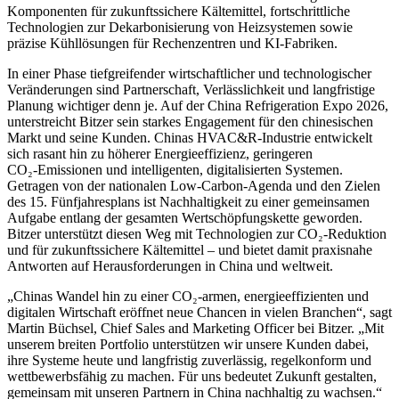
Komponenten für zukunftssichere Kältemittel, fortschrittliche
Technologien zur Dekarbonisierung von Heizsystemen sowie
präzise Kühllösungen für
Rechenzentren und KI‑Fabriken.
In einer Phase tiefgreifender wirtschaftlicher und technologischer
Veränderungen sind Partnerschaft, Verlässlichkeit und langfristige
Planung wichtiger denn je. Auf der China Refrigeration Expo 2026,
unterstreicht Bitzer sein starkes Engagement für den chinesischen
Markt und seine Kunden. Chinas HVAC&R‑Industrie entwickelt
sich rasant hin zu höherer Energieeffizienz, geringeren
CO₂‑Emissionen und intelligenten, digitalisierten Systemen.
Getragen von der nationalen Low‑Carbon‑Agenda und den Zielen
des 15. Fünfjahresplans ist Nachhaltigkeit zu einer gemeinsamen
Aufgabe entlang der gesamten Wertschöpfungskette geworden.
Bitzer unterstützt diesen Weg mit Technologien zur CO₂‑Reduktion
und für zukunftssichere Kältemittel – und bietet damit praxisnahe
Antworten auf Herausforderungen in China und weltweit.
„Chinas Wandel hin zu einer CO₂‑armen, energieeffizienten und
digitalen Wirtschaft eröffnet neue Chancen in vielen Branchen“, sagt
Martin Büchsel, Chief Sales and Marketing Officer bei Bitzer. „Mit
unserem breiten Portfolio unterstützen wir unsere Kunden dabei,
ihre Systeme heute und langfristig zuverlässig, regelkonform und
wettbewerbsfähig zu machen. Für uns bedeutet Zukunft gestalten,
gemeinsam mit unseren Partnern in China nachhaltig zu wachsen.“