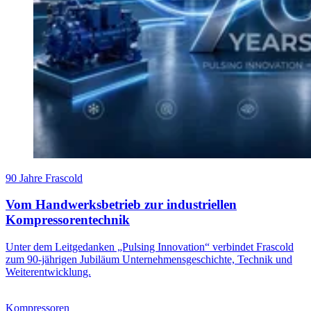
90 Jahre Frascold
Vom Handwerksbetrieb zur industriellen
Kompressorentechnik
Unter dem Leitgedanken „Pulsing Innovation“ verbindet Frascold
zum 90-jährigen Jubiläum Unternehmensgeschichte, Technik und
Weiterentwicklung.
Kompressoren