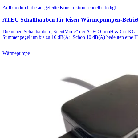
Aufbau durch die ausgefeilte Konstruktion schnell erledigt
ATEC Schallhauben für leisen Wärmepumpen-Betrie
Die neuen Schallhauben „SilentMode“ der ATEC GmbH & Co. KG, Neu
Summenpegel um bis zu 16 dB(A). Schon 10 dB(A) bedeuten eine Ha
Wärmepumpe