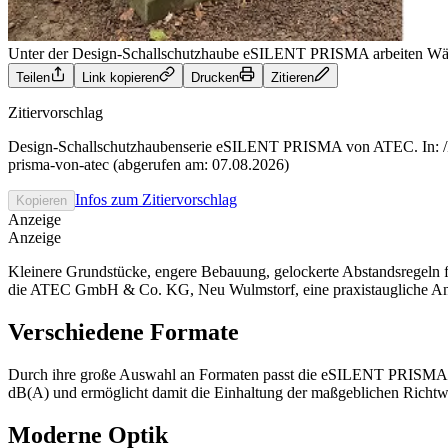
Unter der Design-Schallschutzhaube eSILENT PRISMA arbeiten Wärmep
Teilen
Link kopieren
Drucken
Zitieren
Zitiervorschlag
Design-Schallschutzhaubenserie eSILENT PRISMA von ATEC. In: /klima
prisma-von-atec (abgerufen am: 07.08.2026)
Infos zum Zitiervorschlag
Kopieren
Anzeige
Anzeige
Kleinere Grundstücke, engere Bebauung, gelockerte Abstandsregeln
die ATEC GmbH & Co. KG, Neu Wulmstorf, eine praxistaugliche Ant
Verschiedene Formate
Durch ihre große Auswahl an Formaten passt die eSILENT PRISMA 
dB(A) und ermöglicht damit die Einhaltung der maßgeblichen Richtwer
Moderne Optik