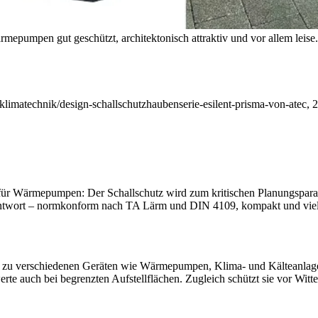
umpen gut geschützt, architektonisch attraktiv und vor allem leise
technik/design-schallschutzhaubenserie-esilent-prisma-von-atec, 21.
 für Wärmepumpen: Der Schallschutz wird zum kritischen Planungspar
wort – normkonform nach TA Lärm und DIN 4109, kompakt und vielsei
zu verschiedenen Geräten wie Wärmepumpen, Klima- und Kälteanlage
te auch bei begrenzten Aufstellflächen. Zugleich schützt sie vor Wit