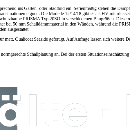
rechend ins Garten- oder Stadtbild ein. Serienmäßig stehen die Dämpfs
ausituationen eignen: Die Modelle 12/14/18 gibt es als HV mit rückseiti
hallschutzhaube PRISMA Typ 20SO in verschiedenen Baugrößen. Diese red
ter bei 50 mm Schalldämmmaterial in den Wänden, während die PRISM
n ausgestattet.
ur matt, Qualicoat Seaside gefertigt. Auf Anfrage lassen sich weite
 normgerechte Schallplanung an. Bei der ersten Situationseinschätzu