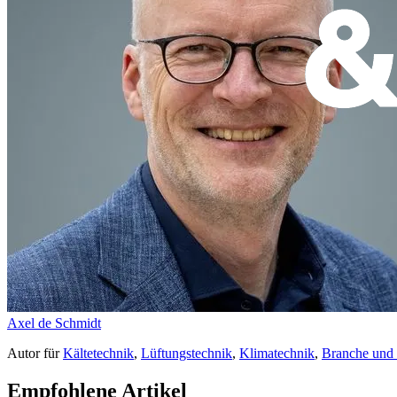
Axel de Schmidt
Autor
für
Kältetechnik
,
Lüftungstechnik
,
Klimatechnik
,
Branche und
Empfohlene Artikel