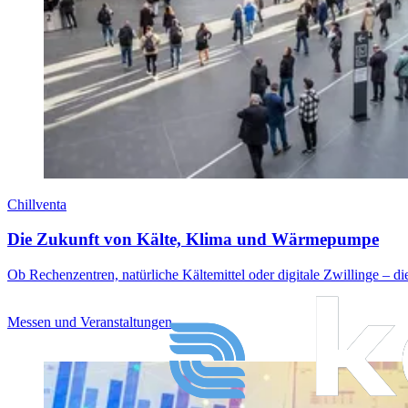
Chillventa
Die Zukunft von Kälte, Klima und Wärmepumpe
Ob Rechenzentren, natürliche Kältemittel oder digitale Zwillinge – di
Messen und Veranstaltungen