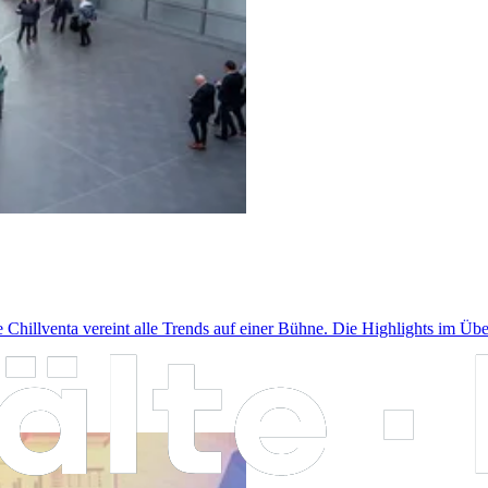
e Chillventa vereint alle Trends auf einer Bühne. Die Highlights im Übe