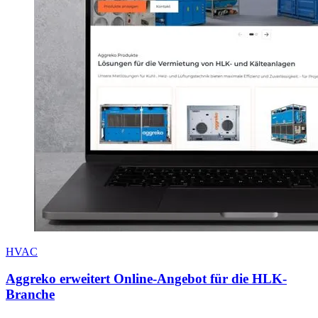
HVAC
Aggreko erweitert Online-Angebot für die HLK-
Branche