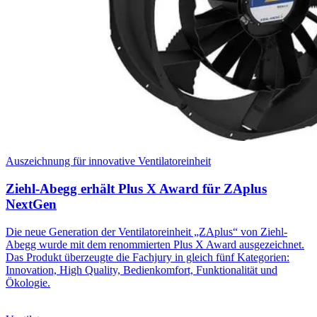
Auszeichnung für innovative Ventilatoreinheit
Ziehl-Abegg erhält Plus X Award für ZAplus
NextGen
Die neue Generation der Ventilatoreinheit „ZAplus“ von Ziehl-
Abegg wurde mit dem renommierten Plus X Award ausgezeichnet.
Das Produkt überzeugte die Fachjury in gleich fünf Kategorien:
Innovation, High Quality, Bedienkomfort, Funktionalität und
Ökologie.