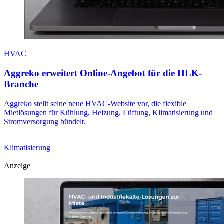
HVAC
Aggreko erweitert Online-Angebot für die HLK-
Branche
Aggreko stellt seine neue HVAC-Website vor, die flexible
Mietlösungen für Kühlung, Heizung, Lüftung, Klimatisierung und
Stromversorgung bündelt.
Klimatisierung
Anzeige