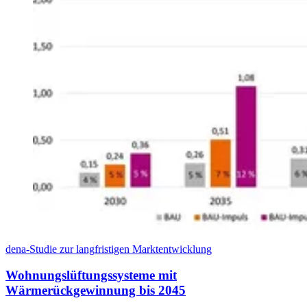
dena-Studie zur langfristigen Marktentwicklung
Wohnungslüftungssysteme mit
Wärmerückgewinnung bis 2045