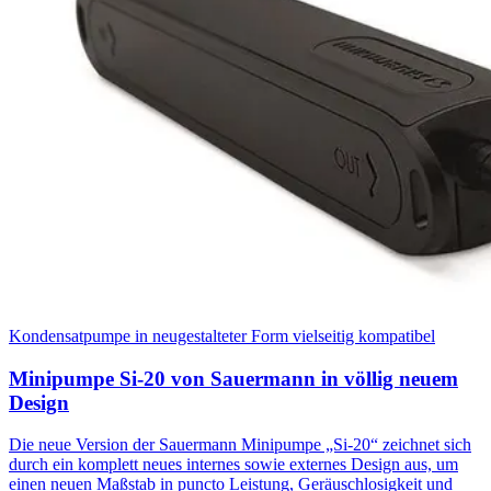
Kondensatpumpe in neugestalteter Form vielseitig kompatibel
Minipumpe Si-20 von Sauermann in völlig neuem
Design
Die neue Version der Sauermann Minipumpe „Si-20“ zeichnet sich
durch ein komplett neues internes sowie externes Design aus, um
einen neuen Maßstab in puncto Leistung, Geräuschlosigkeit und