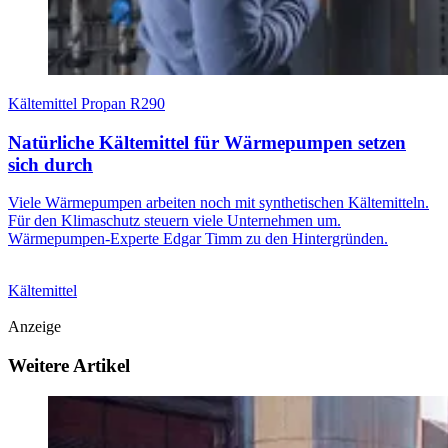
Kältemittel Propan R290
Natürliche Kältemittel für Wärmepumpen setzen
sich durch
Viele Wärmepumpen arbeiten noch mit synthetischen Kältemitteln.
Für den Klimaschutz steuern viele Unternehmen um.
Wärmepumpen-Experte Edgar Timm zu den Hintergründen.
Kältemittel
Anzeige
Weitere Artikel