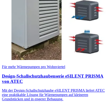
Für mehr Wärmepumpen pro Wohnviertel
Design-Schallschutzhaubenserie eSILENT PRISMA
von ATEC
Mit der Design-Schallschutzhaube eSILENT PRISMA liefert ATEC
eine praktikable Lösung für Wärmepumpen auf kleineren
Grundstücken und in engerer Bebauung.