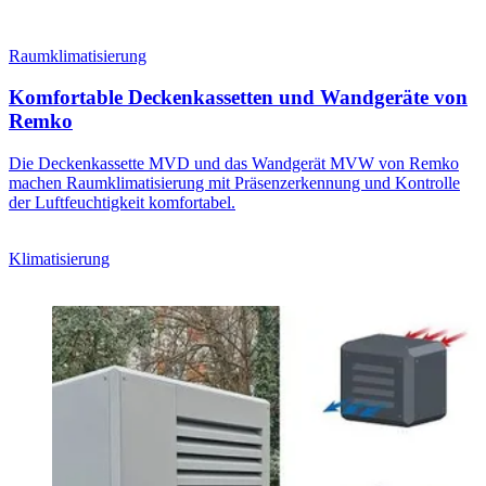
Raumklimatisierung
Komfortable Deckenkassetten und Wandgeräte von
Remko
Die Deckenkassette MVD und das Wandgerät MVW von Remko
machen Raumklimatisierung mit Präsenzerkennung und Kontrolle
der Luftfeuchtigkeit komfortabel.
Klimatisierung