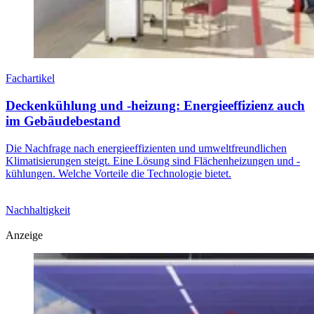
Fachartikel
Deckenkühlung und -heizung: Energieeffizienz auch
im Gebäudebestand
Die Nachfrage nach energieeffizienten und umweltfreundlichen
Klimatisierungen steigt. Eine Lösung sind Flächenheizungen und -
kühlungen. Welche Vorteile die Technologie bietet.
Nachhaltigkeit
Anzeige