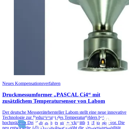
Neues Kompensationsverfahren
Druckmessumformer „PASCAL Ci4“ mit
zusätzlichem Temperatursensor von Labom
Der deutsche Messgerätehersteller Labom stellt eine neue innovative
Technologie zur Reduzierung des Temperaturfehlers bei
hochpräzisen Druckmessungen in Druckmittlertechnologie vor. Die
neu entwickelte ATC-Technologie erhöht die Temperaturstabilität