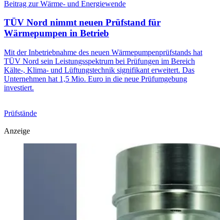
Beitrag zur Wärme- und Energiewende
TÜV Nord nimmt neuen Prüfstand für
Wärmepumpen in Betrieb
Mit der Inbetriebnahme des neuen Wärmepumpenprüfstands hat
TÜV Nord sein Leistungsspektrum bei Prüfungen im Bereich
Kälte-, Klima- und Lüftungstechnik signifikant erweitert. Das
Unternehmen hat 1,5 Mio. Euro in die neue Prüfumgebung
investiert.
Prüfstände
Anzeige