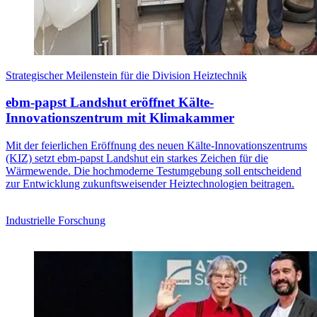
Strategischer Meilenstein für die Division Heiztechnik
ebm‑papst Landshut eröffnet Kälte-
Innovationszentrum mit Klimakammer
Mit der feierlichen Eröffnung des neuen Kälte-Innovationszentrums
(KIZ) setzt ebm‑papst Landshut ein starkes Zeichen für die
Wärmewende. Die hochmoderne Testumgebung soll entscheidend
zur Entwicklung zukunftsweisender Heiztechnologien beitragen.
Industrielle Forschung