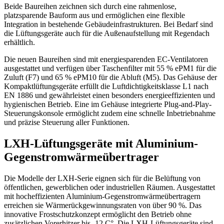
Beide Baureihen zeichnen sich durch eine rahmenlose,
platzsparende Bauform aus und ermöglichen eine flexible
Integration in bestehende Gebäudeinfrastrukturen. Bei Bedarf sind
die Lüftungsgeräte auch für die Außenaufstellung mit Regendach
erhältlich.
Die neuen Baureihen sind mit energiesparenden
EC-Ventilatoren
ausgestattet und verfügen über Taschenfilter mit 55 % ePM1 für die
Zuluft (F7) und 65 % ePM10 für die Abluft (M5). Das Gehäuse der
Kompaktlüftungsgeräte erfüllt die Luftdichtigkeitsklasse L1 nach
EN 1886 und gewährleistet einen besonders energieeffizienten und
hygienischen Betrieb. Eine im Gehäuse integrierte Plug-and-Play-
Steuerungskonsole ermöglicht zudem eine schnelle Inbetriebnahme
und präzise Steuerung aller Funktionen.
LXH-Lüftungsgeräte mit Aluminium-
Gegenstromwärmeübertrager
Die Modelle der LXH-Serie eignen sich für die Belüftung von
öffentlichen, gewerblichen oder industriellen Räumen. Ausgestattet
mit hocheffizienten Aluminium-Gegenstromwärmeübertragern
erreichen sie Wärmerückgewinnungsraten von über 90 %. Das
innovative Frostschutzkonzept ermöglicht den Betrieb ohne
zusätzlichen Vorerhitzer bis -12 C°. Die LXH-Lüftungsgeräte sind