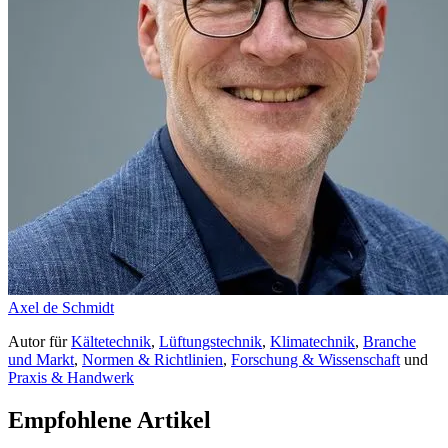
Axel de Schmidt
Autor
für
Kältetechnik
,
Lüftungstechnik
,
Klimatechnik
,
Branche
und Markt
,
Normen & Richtlinien
,
Forschung & Wissenschaft
und
Praxis & Handwerk
Empfohlene Artikel