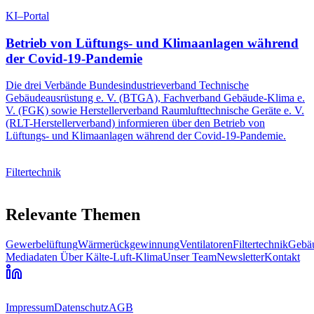
KI–Portal
Betrieb von Lüftungs- und Klimaanlagen während
der Covid-19-Pandemie
Die drei Verbände Bundesindustrieverband Technische
Gebäudeausrüstung e. V. (BTGA), Fachverband Gebäude-Klima e.
V. (FGK) sowie Herstellerverband Raumlufttechnische Geräte e. V.
(RLT-Herstellerverband) informieren über den Betrieb von
Lüftungs- und Klimaanlagen während der Covid-19-Pandemie.
Filtertechnik
Relevante Themen
Gewerbelüftung
Wärmerückgewinnung
Ventilatoren
Filtertechnik
Gebä
Mediadaten
Über Kälte-Luft-Klima
Unser Team
Newsletter
Kontakt
Impressum
Datenschutz
AGB