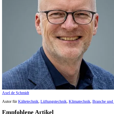
Axel de Schmidt
Autor
für
Kältetechnik
,
Lüftungstechnik
,
Klimatechnik
,
Branche und
Empfohlene Artikel