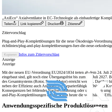
„AxiEco“ Axialventilator in EC-Technologie als einbaufertige Komple
Teilen
Link kopieren
Drucken
Zitieren
Zitiervorschlag
Plug-and-Play-Komplettlösungen für die neue Ökodesign-Verordnung.
richtlinien/plug-and-play-komplettloesungen-fuer-die-neue-oekodesi
Infos zum Zitiervorschlag
Kopieren
Anzeige
Anzeige
Mit der neuen EU-Verordnung EU2024/1834 treten ab dem 24. Juli 202
eingebaut sind, gilt noch eine Übergangsfrist bis zum 24. Juli 2027. Be
des Gesamtsystems (Rotor, Stator, Motor) erreicht werden. Darüber h
neben der Effizienz auch Angaben zur Reparierfähigkeit. Werden Kom
Konsequenzen bei fehlender Nachweisführung oder unwirksam umgeset
and-Play-Komplettlösungen an, die schon heute die verschärften Effi
Anwendungsspezifische Produktlösungen