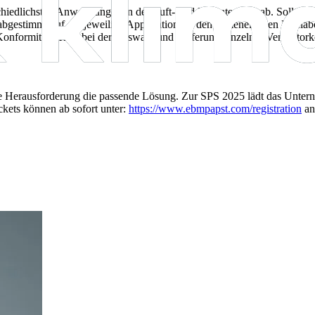
chiedlichsten Anwendungen in der Luft- und Klimatechnik ab. Sollte die
abgestimmt auf die jeweilige Applikation. In den firmeneigenen Prüf
Konformität. Auch bei der Auswahl und Lieferung einzelner Ventilator
e Herausforderung die passende Lösung. Zur SPS 2025 lädt das Untern
kets können ab sofort unter:
https://www.ebmpapst.com/registration
an