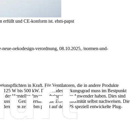
n erfüllt und CE-konform ist.
ebm-papst
ie-neue-oekodesign-verordnung, 08.10.2025, /normen-und-
spflichten in Kraft. Für Ventilatoren, die in andere Produkte
g von 125 W bis 500 kW. Der Mindestwirkungsgrad muss im Bestpunkt
en der Hersteller, Inverkehrbringer oder Anwender haben. Dies sind
muss der Gerätehersteller die EG-Konformität selbst nachweisen. Die
derungen zeigt ebm papst auf der SPS speziell entwickelte Plug-