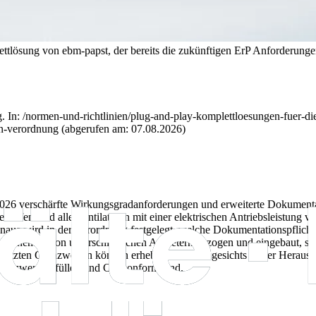
ttlösung von ebm-papst, der bereits die zukünftigen ErP Anforderunge
 In: /normen-und-richtlinien/plug-and-play-komplettloesungen-fuer-d
gn-verordnung (abgerufen am: 07.08.2026)
6 verschärfte Wirkungsgradanforderungen und erweiterte Dokumentation
troffen sind alle
Ventilatoren mit einer elektrischen Antriebsleistun
inaus wird in der Verordnung festgelegt, welche Dokumentationspflicht
ponenten von unterschiedlichen Anbietern bezogen und eingebaut, so 
zten Grenzwerten können erheblich sein. Angesichts dieser Herausfor
zienzwerte erfüllen und CE-konform sind.