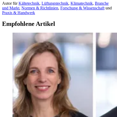
Autor
für
Kältetechnik
,
Lüftungstechnik
,
Klimatechnik
,
Branche
und Markt
,
Normen & Richtlinien
,
Forschung & Wissenschaft
und
Praxis & Handwerk
Empfohlene Artikel