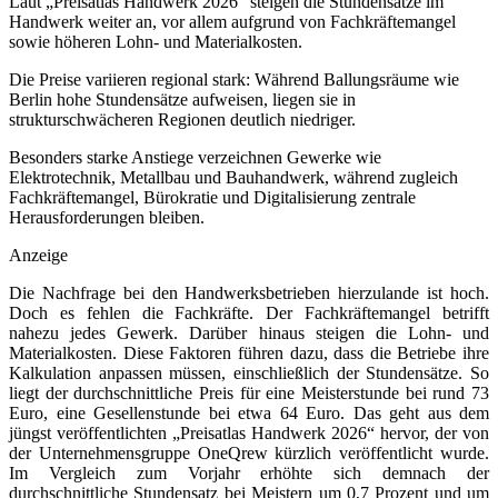
Laut „Preisatlas Handwerk 2026“ steigen die Stundensätze im
Handwerk weiter an, vor allem aufgrund von Fachkräftemangel
sowie höheren Lohn- und Materialkosten.
Die Preise variieren regional stark: Während Ballungsräume wie
Berlin hohe Stundensätze aufweisen, liegen sie in
strukturschwächeren Regionen deutlich niedriger.
Besonders starke Anstiege verzeichnen Gewerke wie
Elektrotechnik, Metallbau und Bauhandwerk, während zugleich
Fachkräftemangel, Bürokratie und Digitalisierung zentrale
Herausforderungen bleiben.
Anzeige
Die Nachfrage bei den Handwerksbetrieben hierzulande ist hoch.
Doch es fehlen die Fachkräfte. Der Fachkräftemangel betrifft
nahezu jedes Gewerk. Darüber hinaus steigen die Lohn- und
Materialkosten. Diese Faktoren führen dazu, dass die Betriebe ihre
Kalkulation anpassen müssen, einschließlich der Stundensätze. So
liegt der durchschnittliche Preis für eine Meisterstunde bei rund 73
Euro, eine Gesellenstunde bei etwa 64 Euro. Das geht aus dem
jüngst veröffentlichten „Preisatlas Handwerk 2026“ hervor, der von
der Unternehmensgruppe OneQrew kürzlich veröffentlicht wurde.
Im Vergleich zum Vorjahr erhöhte sich demnach der
durchschnittliche Stundensatz bei Meistern um 0,7 Prozent und um