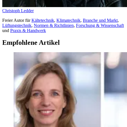
Christoph Ledder
Freier Autor
für
Kältetechnik
,
Klimatechnik
,
Branche und Markt
,
Lüftungstechnik
,
Normen & Richtlinien
,
Forschung & Wissenschaft
und
Praxis & Handwerk
Empfohlene Artikel