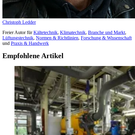
Christoph Ledder
Freier Autor
für
Kältetechnik
,
Klimatechnik
,
Branche und Markt
,
Lüftungstechnik
,
Normen & Richtlinien
,
Forschung & Wissenschaft
und
Praxis & Handwerk
Empfohlene Artikel