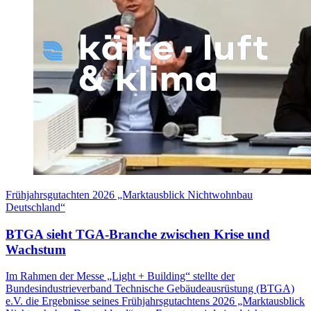
Frühjahrsgutachten 2026 „Marktausblick Nichtwohnbau
Deutschland“
BTGA sieht TGA-Branche zwischen Krise und
Wachstum
Im Rahmen der Messe „Light + Building“ stellte der
Bundesindustrieverband Technische Gebäudeausrüstung (BTGA)
e.V. die Ergebnisse seines Frühjahrsgutachtens 2026 „Marktausblick