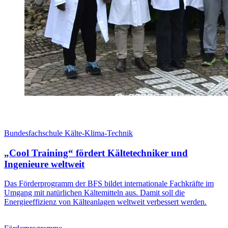
Bundesfachschule Kälte-Klima-Technik
„Cool Training“ fördert Kältetechniker und
Ingenieure weltweit
Das Förderprogramm der BFS bildet internationale Fachkräfte im
Umgang mit natürlichen Kältemitteln aus. Damit soll die
Energieeffizienz von Kälteanlagen weltweit verbessert werden.