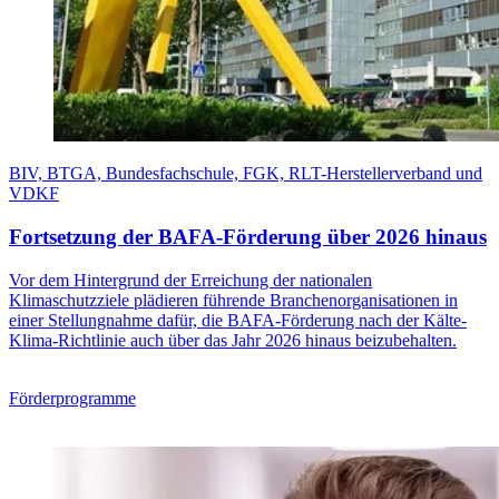
BIV, BTGA, Bundesfachschule, FGK, RLT-Herstellerverband und
VDKF
Fortsetzung der BAFA-Förderung über 2026 hinaus
Vor dem Hintergrund der Erreichung der nationalen
Klimaschutzziele plädieren führende Branchenorganisationen in
einer Stellungnahme dafür, die BAFA-Förderung nach der Kälte-
Klima-Richtlinie auch über das Jahr 2026 hinaus beizubehalten.
Förderprogramme