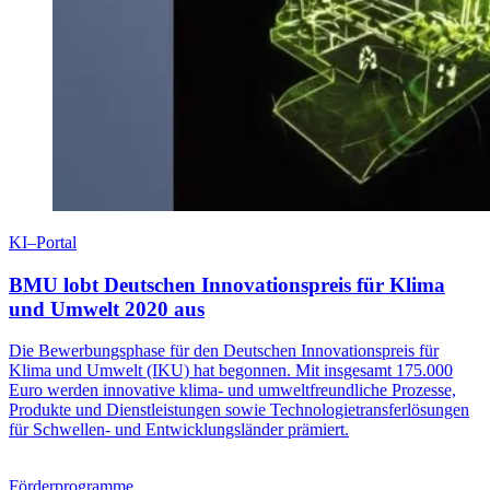
KI–Portal
BMU lobt Deutschen Innovationspreis für Klima
und Umwelt 2020 aus
Die Bewerbungsphase für den Deutschen Innovationspreis für
Klima und Umwelt (IKU) hat begonnen. Mit insgesamt 175.000
Euro werden innovative klima- und umweltfreundliche Prozesse,
Produkte und Dienstleistungen sowie Technologietransferlösungen
für Schwellen- und Entwicklungsländer prämiert.
Förderprogramme