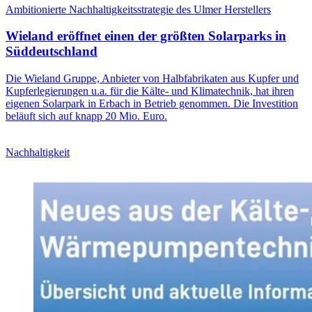
Ambitionierte Nachhaltigkeitsstrategie des Ulmer Herstellers
Wieland eröffnet einen der größten Solarparks in
Süddeutschland
Die Wieland Gruppe, Anbieter von Halbfabrikaten aus Kupfer und
Kupferlegierungen u.a. für die Kälte- und Klimatechnik, hat ihren
eigenen Solarpark in Erbach in Betrieb genommen. Die Investition
beläuft sich auf knapp 20 Mio. Euro.
Nachhaltigkeit