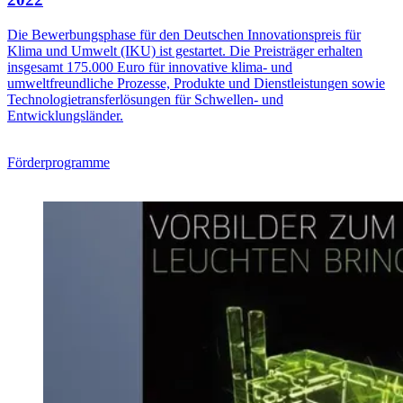
Die Bewerbungsphase für den Deutschen Innovationspreis für
Klima und Umwelt (IKU) ist gestartet. Die Preisträger erhalten
insgesamt 175.000 Euro für innovative klima- und
umweltfreundliche Prozesse, Produkte und Dienstleistungen sowie
Technologietransferlösungen für Schwellen- und
Entwicklungsländer.
Förderprogramme