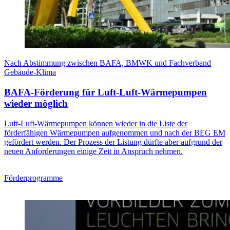
Nach Abstimmung zwischen BAFA, BMWK und Fachverband
Gebäude-Klima
BAFA-Förderung für Luft-Luft-Wärmepumpen
wieder möglich
Luft-Luft-Wärmepumpen können wieder in die Liste der
förderfähigen Wärmepumpen aufgenommen und nach der BEG EM
gefördert werden. Der Prozess der Listung dürfte aber aufgrund der
neuen Anforderungen einige Zeit in Anspruch nehmen.
Förderprogramme