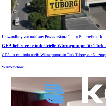
Umwandlung von nutzbarer Prozesswärme für den Brauereibetrieb
GEA liefert erste industrielle Wärmepumpe für Türk
GEA hat eine industrielle Wärmepumpe an Türk Tuborg zur Nutzung vo
Wärmetechnik