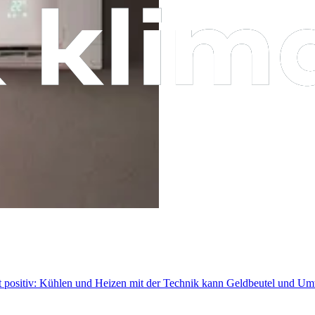
 ist positiv: Kühlen und Heizen mit der Technik kann Geldbeutel und U