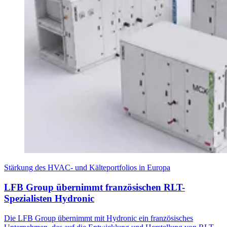
Stärkung des HVAC- und Kälteportfolios in Europa
LFB Group übernimmt französischen RLT-
Spezialisten Hydronic
Die LFB Group übernimmt mit Hydronic ein französisches