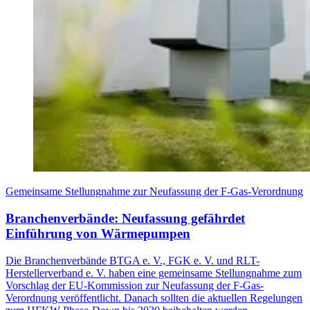
Gemeinsame Stellungnahme zur Neufassung der F-Gas-Verordnung
Branchenverbände: Neufassung gefährdet
Einführung von Wärmepumpen
Die Branchenverbände BTGA e. V., FGK e. V. und RLT-
Herstellerverband e. V. haben eine gemeinsame Stellungnahme zum
Vorschlag der EU-Kommission zur Neufassung der F-Gas-
Verordnung veröffentlicht. Danach sollten die aktuellen Regelungen