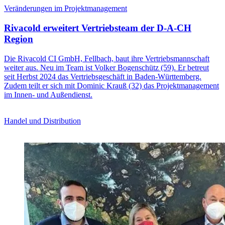
Veränderungen im Projektmanagement
Rivacold erweitert Vertriebsteam der D-A-CH
Region
Die Rivacold CI GmbH, Fellbach, baut ihre Vertriebsmannschaft
weiter aus. Neu im Team ist Volker Bogenschütz (59). Er betreut
seit Herbst 2024 das Vertriebsgeschäft in Baden-Württemberg.
Zudem teilt er sich mit Dominic Krauß (32) das Projektmanagement
im Innen- und Außendienst.
Handel und Distribution