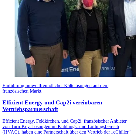
Einführung umweltfreundlicher Kältelösungen auf dem
französischen Markt
Efficient Energy und Cap2i vereinbaren
Vertriebspartnerschaft
Efficient Energy, Feldkirchen, und Cap2i, französischer Anbieter
von Turn-Key-Lösungen im Kühlungs- und Lüftungsbereich
(HVAC), haben eine Partnerschaft über den Vertrieb der „eChiller“