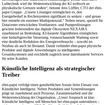
Lufttechnik wird die Weiterentwicklung der KI weltweit an
physikalische Grenzen stoßen“, betonte Jens Löffler, CTO der ebm-
papst Gruppe. „Unsere Lösungen ermöglichen es, den
Energiebedarf in Rechenzentren signifikant zu senken – und genau
hier entsteht ein enormes Marktpotenzial.“ Neben neuen, speziell für
Datacenter entwickelten Ventilatoren- und Pumpenlösungen
gewinnt insbesondere das digitale Ökosystem NEXAIRA
zunehmend an Bedeutung. KI-basierte Algorithmen ermöglichen
eine bedarfsgerechte Steuerung, vorausschauende Wartung sowie
eine deutliche Reduktion des Energieverbrauchs – sowohl im
Neubau als auch im Bestand. Damit verbindet ebm-papst physische
Produkte und digitale Anwendungen zu intelligenten
Gesamtsystemen und erschließt zugleich neue datenbasierte Services
für seine Kunden.
Künstliche Intelligenz als strategischer
Treiber
ebm-papst verfolgt einen ganzheitlichen Ansatz beim Einsatz von
Künstlicher Intelligenz. Neben Produkten und Systemlösungen
prägt sie zunehmend auch Prozesse, Zusammenarbeit und die
Weiterentwicklung der Organisation. „Unser Anspruch ist klar:
Künstliche Intelligenz soll Menschen bei ebm-papst unterstützen –