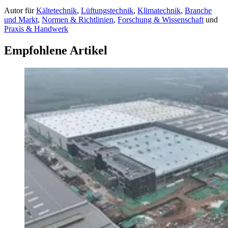
Autor
für
Kältetechnik
,
Lüftungstechnik
,
Klimatechnik
,
Branche
und Markt
,
Normen & Richtlinien
,
Forschung & Wissenschaft
und
Praxis & Handwerk
Empfohlene Artikel