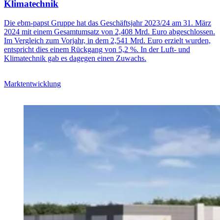
Klimatechnik
Die ebm-papst Gruppe hat das Geschäftsjahr 2023/24 am 31. März
2024 mit einem Gesamtumsatz von 2,408 Mrd. Euro abgeschlossen.
Im Vergleich zum Vorjahr, in dem 2,541 Mrd. Euro erzielt wurden,
entspricht dies einem Rückgang von 5,2 %. In der Luft- und
Klimatechnik gab es dagegen einen Zuwachs.
Marktentwicklung