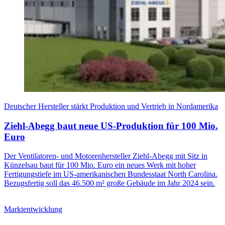
Deutscher Hersteller stärkt Produktion und Vertrieb in Nordamerika
Ziehl-Abegg baut neue US-Produktion für 100 Mio.
Euro
Der Ventilatoren- und Motorenhersteller Ziehl-Abegg mit Sitz in
Künzelsau baut für 100 Mio. Euro ein neues Werk mit hoher
Fertigungstiefe im US-amerikanischen Bundesstaat North Carolina.
Bezugsfertig soll das 46.500 m² große Gebäude im Jahr 2024 sein.
Marktentwicklung