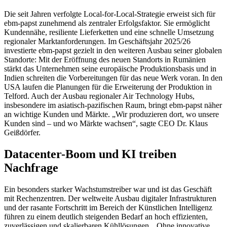
Die seit Jahren verfolgte Local-for-Local-Strategie erweist sich für
ebm-papst zunehmend als zentraler Erfolgsfaktor. Sie ermöglicht
Kundennähe, resiliente Lieferketten und eine schnelle Umsetzung
regionaler Marktanforderungen. Im Geschäftsjahr 2025/26
investierte ebm-papst gezielt in den weiteren Ausbau seiner globalen
Standorte: Mit der Eröffnung des neuen Standorts in Rumänien
stärkt das Unternehmen seine europäische Produktionsbasis und in
Indien schreiten die Vorbereitungen für das neue Werk voran. In den
USA laufen die Planungen für die Erweiterung der Produktion in
Telford. Auch der Ausbau regionaler Air Technology Hubs,
insbesondere im asiatisch-pazifischen Raum, bringt ebm-papst näher
an wichtige Kunden und Märkte. „Wir produzieren dort, wo unsere
Kunden sind – und wo Märkte wachsen“, sagte CEO Dr. Klaus
Geißdörfer.
Datacenter-Boom und KI treiben
Nachfrage
Ein besonders starker Wachstumstreiber war und ist das Geschäft
mit Rechenzentren. Der weltweite Ausbau digitaler Infrastrukturen
und der rasante Fortschritt im Bereich der Künstlichen Intelligenz
führen zu einem deutlich steigenden Bedarf an hoch effizienten,
zuverlässigen und skalierbaren Kühllösungen. „Ohne innovative