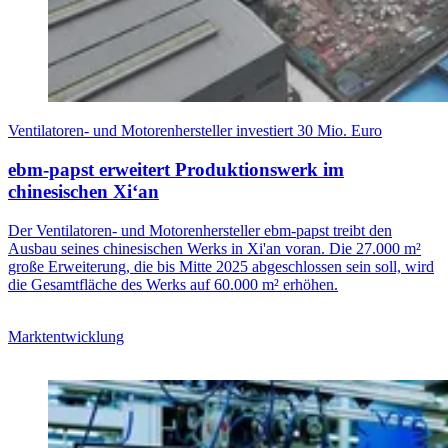
Ventilatoren- und Motorenhersteller investiert 30 Mio. Euro
ebm-papst erweitert Produktionswerk im
chinesischen Xi‘an
Der Ventilatoren- und Motorenhersteller ebm-papst treibt den
Ausbau seines chinesischen Werks in Xi'an voran. Die 27.000 m²
große Erweiterung, die bis Mitte 2025 abgeschlossen sein soll, wird
die Gesamtfläche des Werks auf 60.000 m² erhöhen.
Marktentwicklung