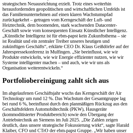
strategischen Neuausrichtung erzielt. Trotz eines weiterhin
herausfordernden geopolitischen und wirtschaftlichen Umfelds ist
das Familienunternehmen auf einen klaren Wachstumspfad
zurückgekehrt – getragen vom Kerngeschäft der Luft- und
Heiztechnik, dem boomenden, stark wachsenden Datacenter-
Geschäft sowie vom konsequenten Einsatz Künstlicher Intelligenz.
„Künstliche Intelligenz ist für ebm-papst kein Zukunftsthema – sie
ist Realität und ein zentraler Treiber unseres heutigen und
zukünftigen Geschäfts“, erklärte CEO Dr. Klaus Geißdörfer auf der
Jahrespressekonferenz in Mulfingen. „Sie beeinflusst, wie wir
Produkte entwickeln, wie wir Energie effizienter nutzen, wie wir
Systeme intelligenter machen – und auch, wie wir uns als
Organisation weiterentwickeln.“
Portfoliobereinigung zahlt sich aus
Im abgelaufenen Geschäftsjahr wuchs das Kerngeschäft der Air
Technology um rund 12 %. Das Wachstum der Gesamtgruppe lag
bei rund 6 %, beeinflusst durch den planmäßigen Rückzug aus den
Geschäftsfeldern Automobiltechnik (PKW), Hausgeräte
(kommoditisierter Produktbereich) sowie den Übergang der
Antriebstechnik an Siemens im Juli 2025. „Die Zahlen zeigen
deutlich, dass unsere strategische Fokussierung wirkt“, sagte Harald
Klaiber, CFO und CTrO der ebm-papst Gruppe. „Wir haben unser