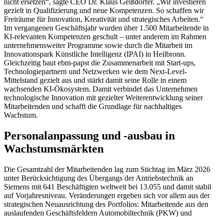
nicht ersetzen“, sagte CEO Dr. Klaus Geißdörfer. „Wir investieren
gezielt in Qualifizierung und neue Kompetenzen. So schaffen wir
Freiräume für Innovation, Kreativität und strategisches Arbeiten.“
Im vergangenen Geschäftsjahr wurden über 1.500 Mitarbeitende in
KI-relevanten Kompetenzen geschult – unter anderem im Rahmen
unternehmensweiter Programme sowie durch die Mitarbeit im
Innovationspark Künstliche Intelligenz (IPAI) in Heilbronn.
Gleichzeitig baut ebm-papst die Zusammenarbeit mit Start-ups,
Technologiepartnern und Netzwerken wie dem Next-Level-
Mittelstand gezielt aus und stärkt damit seine Rolle in einem
wachsenden KI-Ökosystem. Damit verbindet das Unternehmen
technologische Innovation mit gezielter Weiterentwicklung seiner
Mitarbeitenden und schafft die Grundlage für nachhaltiges
Wachstum.
Personalanpassung und -ausbau in
Wachstumsmärkten
Die Gesamtzahl der Mitarbeitenden lag zum Stichtag im März 2026
unter Berücksichtigung des Übergangs der Antriebstechnik an
Siemens mit 641 Beschäftigten weltweit bei 13.055 und damit stabil
auf Vorjahresniveau. Veränderungen ergeben sich vor allem aus der
strategischen Neuausrichtung des Portfolios: Mitarbeitende aus den
auslaufenden Geschäftsfeldern Automobiltechnik (PKW) und