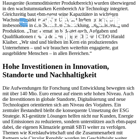
Hausgeräte (kommoditisierter Produktbereich) wurden überwiegend
in den wachstumsstarken Kernbereich Air Technology integriert.
Gleichzeitig baut ebm-papst seine Kapazitäten in wichtigen
Wachstumsmärkten wie den USA und Indien gezielt aus –
insbesondere in den Bereichen Entwicklung, Digitalisierung und
Produktion. „Transformation bedeutet auch, Aufgaben und
Qualifikationen neu zu denken“, sagte CFO und CTrO Harald
Klaiber. „Wir sind und bleiben im Kern ein produzierendes
Unternehmen – und wir brauchen weiterhin engagierte, gut
ausgebildete Menschen – in allen Bereichen.“
Hohe Investitionen in Innovation,
Standorte und Nachhaltigkeit
Die Aufwendungen für Forschung und Entwicklung bewegten sich
mit über 140 Mio. Euro erneut auf einem sehr hohen Niveau. Auch
die Investitionen in globale Standorte, Digitalisierung und neue
Technologien orientierten sich am Niveau des Vorjahres. Ein
zentraler Bestandteil bleibt die konsequente Umsetzung der ESG
Strategie. KI-gestützte Lösungen helfen nicht nur Kunden, Energie
und Emissionen zu reduzieren, sondern unterstützen auch ebm-papst
dabei, die eigenen Klimaziele gemäß SBTi weiter zu verfolgen.
Themen wie Kreislaufwirtschaft und die Zusammenarbeit mit
Partnern wie Circular Republic wurden im Geschäftsjahr weiter