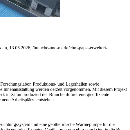
xian, 13.05.2026, /branche-und-markt/ebm-papst-erweitert-
n Forschungslabor, Produktions- und Lagerhallen sowie
die Innenausstattung werden derzeit vorgenommen. Mit diesem Projekt
rk in Xi‘an produziert der Branchenführer energieeffiziente
neue Arbeitsplätze entstehen.
eleuchtungssystem und eine geothermische Wärmepumpe für die
e energieeffizienten Ventilatoren von ebm-papst sind in die Be-