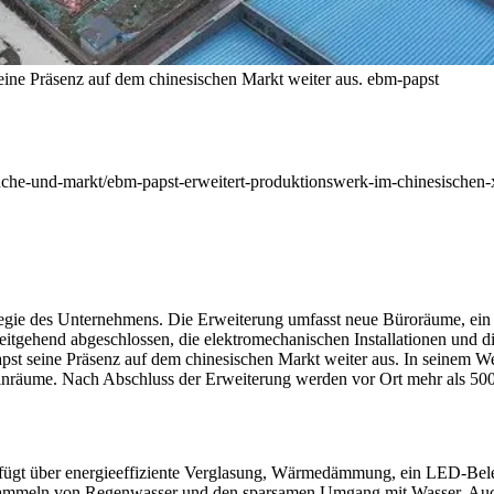
eine Präsenz auf dem chinesischen Markt weiter aus.
ebm-papst
anche-und-markt/ebm-papst-erweitert-produktionswerk-im-chinesischen-
trategie des Unternehmens. Die Erweiterung umfasst neue Büroräume, ei
eitgehend abgeschlossen,
die elektromechanischen Installationen und 
pst seine Präsenz auf dem chinesischen Markt weiter aus.
In seinem We
nräume. Nach Abschluss der Erweiterung werden vor Ort mehr als 500 
verfügt über energieeffiziente Verglasung, Wärmedämmung, ein LED-B
mmeln von Regenwasser und den sparsamen Umgang mit Wasser. Auch di