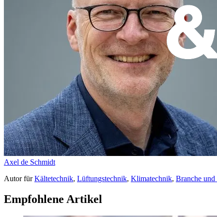
Axel de Schmidt
Autor
für
Kältetechnik
,
Lüftungstechnik
,
Klimatechnik
,
Branche und
Empfohlene Artikel