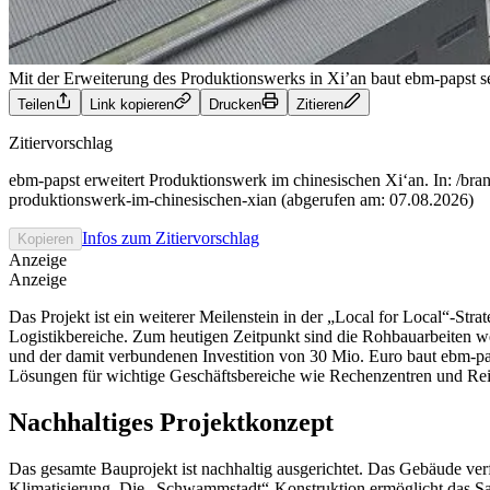
Mit der Erweiterung des Produktionswerks in Xi’an baut ebm-papst s
Teilen
Link kopieren
Drucken
Zitieren
Zitiervorschlag
ebm-papst erweitert Produktionswerk im chinesischen Xi‘an. In: /br
produktionswerk-im-chinesischen-xian (abgerufen am: 07.08.2026)
Infos zum Zitiervorschlag
Kopieren
Anzeige
Anzeige
Das Projekt ist ein weiterer Meilenstein in der „Local for Local“-S
Logistikbereiche. Zum heutigen Zeitpunkt sind die Rohbauarbeiten w
und der damit verbundenen Investition von 30 Mio. Euro baut ebm-pa
Lösungen für wichtige Geschäftsbereiche wie Rechenzentren und Rei
Nachhaltiges Projektkonzept
Das gesamte Bauprojekt ist nachhaltig ausgerichtet. Das Gebäude 
Klimatisierung. Die „Schwammstadt“-Konstruktion ermöglicht das Sa