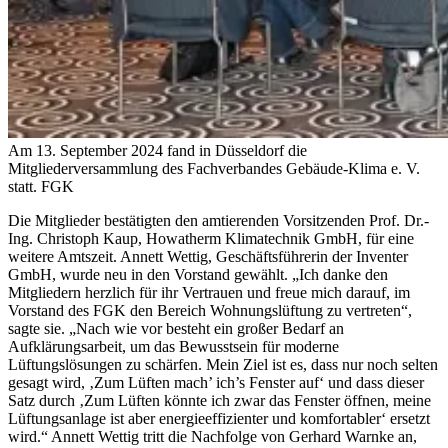
Am 13. September 2024 fand in Düsseldorf die
Mitgliederversammlung des Fachverbandes Gebäude-Klima e. V.
statt.
FGK
Die Mitglieder bestätigten den amtierenden Vorsitzenden Prof. Dr.-
Ing. Christoph Kaup, Howatherm Klimatechnik GmbH, für eine
weitere Amtszeit. Annett Wettig, Geschäftsführerin der Inventer
GmbH, wurde neu in den Vorstand gewählt. „Ich danke den
Mitgliedern herzlich für ihr Vertrauen
und freue mich darauf, im
Vorstand des FGK den Bereich Wohnungslüftung zu vertreten“,
sagte sie. „Nach wie vor besteht ein großer Bedarf an
Aufklärungsarbeit, um das Bewusstsein für moderne
Lüftungslösungen zu schärfen. Mein Ziel ist es, dass nur noch selten
gesagt wird, ‚Zum Lüften mach’ ich’s Fenster auf‘ und dass dieser
Satz durch ‚Zum Lüften könnte ich zwar das Fenster öffnen, meine
Lüftungsanlage ist aber energieeffizienter und komfortabler‘ ersetzt
wird.“ Annett Wettig tritt die Nachfolge von Gerhard Warnke an,