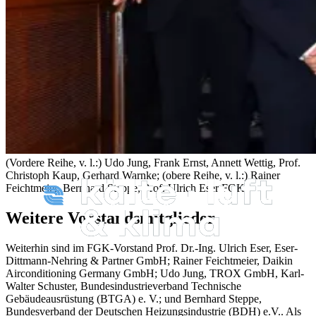
(Vordere Reihe, v. l.:) Udo Jung, Frank Ernst, Annett Wettig, Prof.
Christoph Kaup, Gerhard Warnke; (obere Reihe, v. l.:) Rainer
Feichtmeier, Bernhard Steppe, Prof. Ulrich Eser
FGK
Weitere Vorstandsmitglieder
Weiterhin sind im FGK-Vorstand Prof. Dr.-Ing. Ulrich Eser, Eser-
Dittmann-Nehring & Partner GmbH; Rainer Feichtmeier, Daikin
Airconditioning Germany GmbH; Udo Jung, TROX GmbH, Karl-
Walter Schuster, Bundesindustrieverband Technische
Gebäudeausrüstung (BTGA) e. V.; und Bernhard Steppe,
Bundesverband der Deutschen Heizungsindustrie (BDH) e.V.. Als