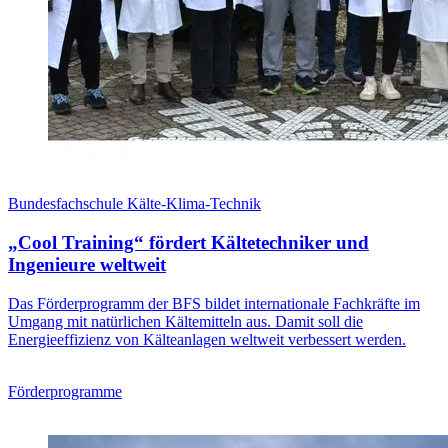
Bundesfachschule Kälte-Klima-Technik
„Cool Training“ fördert Kältetechniker und
Ingenieure weltweit
Das Förderprogramm der BFS bildet internationale Fachkräfte im
Umgang mit natürlichen Kältemitteln aus. Damit soll die
Energieeffizienz von Kälteanlagen weltweit verbessert werden.
Förderprogramme