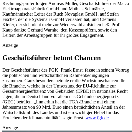
Rechnungsprüfer folgen Andreas Müller, Geschäftsführer der Maico
Elektroapparate-Fabrik GmbH und Mathias Schmälzle,
Kaufmännischer Leiter der Ruch Novaplast GmbH, auf Stefan
Fischer, der die Systemair GmbH verlassen hat, und Clemens
Kiefer, der sich nicht mehr zur Wiederwahl aufstellen ließ. Prof.
Kaup dankte Gerhard Warnke, den Kassenprüfern, sowie den
Leitern der Arbeitsgruppen für ihr großes Engagement.
Anzeige
Geschäftsführer betont Chancen
Der Geschäftsführer des FGK, Frank Ernst, fasste in seinem Vortrag
die politischen und wirtschaftlichen Rahmenbedingungen
zusammen. Ganz besonders betonte er die Wachstumschancen für
die Branche, welche in der Umsetzung der EU-Richtlinie zur
Gesamtenergieeffizienz von Gebäuden (EPBD) in nationales Recht
lägen, die in Deutschland vor allem das Gebäudeenergiegesetz
(GEG) beträfen. „Immerhin hat die TGA-Branche mit einem
Jahresumsatz von 90 Mrd. Euro einen beträchtlichen Anteil an der
Wirtschaftskraft des Landes und ist ein wichtiger Hebel für das
Erreichen der Klimaneutralität“, sagte Ernst.
www.fgk.de
Anzeige