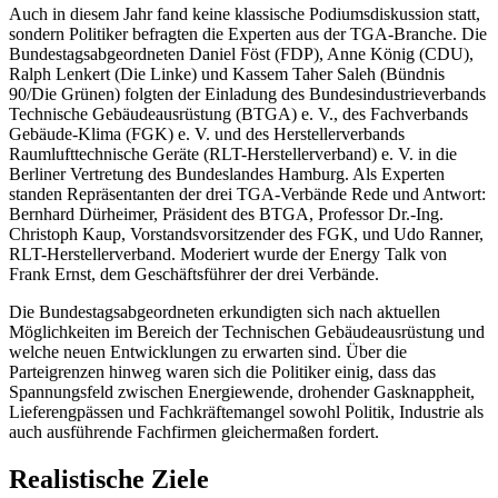
Auch in diesem Jahr fand keine klassische Podiumsdiskussion statt,
sondern Politiker befragten die Experten aus der TGA-Branche. Die
Bundestagsabgeordneten Daniel Föst (FDP), Anne König (CDU),
Ralph Lenkert (Die Linke) und Kassem Taher Saleh (Bündnis
90/Die Grünen) folgten der Einladung
des Bundesindustrieverbands
Technische Gebäudeausrüstung (BTGA) e. V., des Fachverbands
Gebäude-Klima (FGK) e. V. und des Herstellerverbands
Raumlufttechnische Geräte (RLT-Herstellerverband) e. V. in die
Berliner Vertretung des Bundeslandes Hamburg. Als Experten
standen Repräsentanten der drei TGA-Verbände Rede und Antwort:
Bernhard Dürheimer, Präsident des BTGA, Professor Dr.-Ing.
Christoph Kaup, Vorstandsvorsitzender des FGK, und Udo Ranner,
RLT-Herstellerverband. Moderiert wurde der Energy Talk von
Frank Ernst, dem Geschäftsführer der drei Verbände.
Die Bundestagsabgeordneten erkundigten sich nach aktuellen
Möglichkeiten im Bereich der Technischen Gebäudeausrüstung und
welche neuen Entwicklungen zu erwarten sind. Über die
Parteigrenzen hinweg waren sich die Politiker einig, dass das
Spannungsfeld zwischen Energiewende, drohender Gasknappheit,
Lieferengpässen und Fachkräftemangel sowohl Politik, Industrie als
auch ausführende Fachfirmen gleichermaßen fordert.
Realistische Ziele