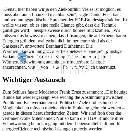
„Genau hier haben wir ja den Zielkonflikt: Vieles ist möglich, es
muss aber auch finanziell machbar sein“, sagte Daniel Föst, bau-
und wohnungspolitischer Sprecher der FDP-Bundestagsfraktion. Er
wollte wissen, ob es eine reelle Chance gibt, dass die Technik
günstiger wird – beispielsweise durch höhere Stückzahlen. „Wir
müssen uns
bewusst machen, dass Lösungen, die auf Erneuerbaren
Energien gründen, wahrscheinlich immer teurer sind als der
Gaskessel“, antwortete Bernhard Dürheimer. Die
Wärmerückgewinnung sei aber beispielsweise eine sehr günstige
Variante, ergänzte Professor Kaup. Seine Forderung, die
Wärmerückgewinnung anteilig als Erneuerbare Energie
anzurechnen, wurde von Daniel Föst ausdrücklich unterstützt.
Wichtiger Austausch
Zum Schluss fasste Moderator Frank Ernst zusammen: „Die heutige
Runde hat wieder gezeigt, wie wichtig die Abstimmung zwischen
Politik und Fachverbänden ist. Politische Ziele und technische
Möglichkeiten müssen miteinander in Einklang gebracht werden –
gerade in diesen herausfordernden Zeiten. Wir sind froh über das
vertrauensvolle Miteinander: Nur so kann die TGA-Branche ihrer
Verantwortung beim Umgang mit dem Lebensmittel Luft und für
energieeffiziente technische Lösungen gerecht werden.“