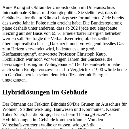
Anne König ist Obfrau der Unionsfraktion im Unterausschuss
Internationale Klima- und Energiepolitik. Sie stellte fest, dass der
Gebäudesektor die im Klimaschutzgesetz formulierten Ziele bereits
das zweite Jahr in Folge nicht erreicht habe. Die Bundesregierung
plane deshalb unter anderem, dass ab 2024 jede neu eingebaute
Heizung auf der Basis von 65 % Erneuerbarer Energien betrieben
werden soll. Sie fragte die Verbandsvertreter, ob das zeitlich
überhaupt realistisch sei. „Da zurzeit noch vorwiegend fossiles Gas
zum Heizen verwendet wird, bedeutet es eine große
Kraftanstrengung“, antwortete Professor Christoph Kaup.
„Schließlich war noch vor wenigen Jahren der Gaskessel die
bevorzugte Lösung im Wohngebäude.“ Der Gebäudesektor habe
auch schon Erfolge vorzuweisen: Im Vergleich zu 1990 würde heute
im Gebäudebereich schon deutlich effizienter mit Energie
umgegangen.
Hybridlösungen im Gebäude
Der Obmann der Fraktion Bündnis 90/Die Grünen im Ausschuss für
Wohnen, Stadtentwicklung, Bauwesen und Kommunen, Kassem
Taher Saleh, hat die Sorge, dass es beim Thema „Heizen“ zu
Hybridlösungen im Gebäude kommen könnte. Von den
Wirtschaftsvertretern wollte er wissen, wie groß die