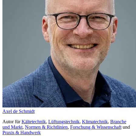
Axel de Schmidt
Autor
für
Kältetechnik
,
Lüftungstechnik
,
Klimatechnik
,
Branche
und Markt
,
Normen & Richtlinien
,
Forschung & Wissenschaft
und
Praxis & Handwerk