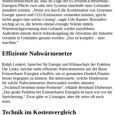
Wahrscheinlichkeit sei, dass im Zuge der 65-Prozent-Erneuerbare-
Energien-Pflicht zwei oder drei Systeme innerhalb eines Gebäudes
installiert würden. „Wenn wir durch die Kombination von Systemen
Energie sparen und CO2-Emissionen vermeiden können, spricht
nichts gegen eine solche Lösung“, sagte Udo Ranner. Besonders
wichtig sei es, die bereits einmal erzeugte Wärme mittels
Wärmerückgewinnung dem Gebäude wieder zuzuführen.
Außerdem müsste durch Sektorkopplung die Abwärme der Industrie
verstärkt in Gebäuden genutzt werden: „Das ist komplex – aber
machbar.“
Effiziente Nahwärmenetze
Ralph Lenkert, Sprecher für Energie und Klimaschutz der Fraktion
Die Linke, möchte mehr effiziente Nahwärmenetze auf der Basis
Erneuerbarer Energien schaffen, um so genannten Dunkel-Flauten
besser begegnen zu können. Ihn interessierte, welche Hindernisse
für solche Nahwärmenetze überwunden werden müssten.
„Technisch bestehen keine Probleme“, erklärte Bernhard Dürheimer.
„Das große Problem bei Erneuerbaren Energien ist nach wie vor die
Speicherung.“ Zwar gäbe es Lösungen, aber die seien oft noch
teuer.
Technik im Kostenvergleich