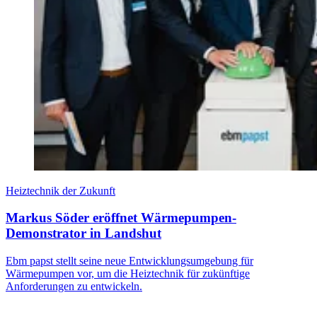
Heiztechnik der Zukunft
Markus Söder eröffnet Wärmepumpen-
Demonstrator in Landshut
Ebm papst stellt seine neue Entwicklungsumgebung für
Wärmepumpen vor, um die Heiztechnik für zukünftige
Anforderungen zu entwickeln.