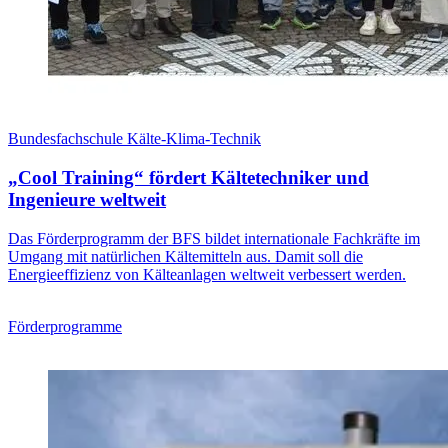
Bundesfachschule Kälte-Klima-Technik
„Cool Training“ fördert Kältetechniker und
Ingenieure weltweit
Das Förderprogramm der BFS bildet internationale Fachkräfte im
Umgang mit natürlichen Kältemitteln aus. Damit soll die
Energieeffizienz von Kälteanlagen weltweit verbessert werden.
Förderprogramme