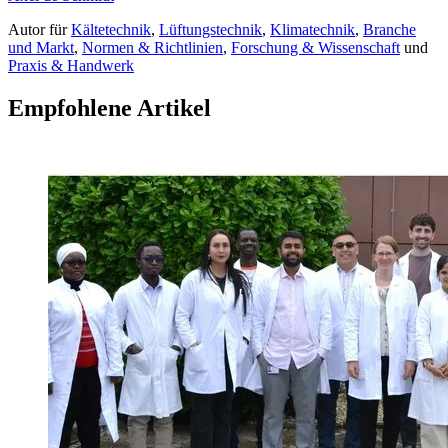
Autor
für
Kältetechnik
,
Lüftungstechnik
,
Klimatechnik
,
Branche
und Markt
,
Normen & Richtlinien
,
Forschung & Wissenschaft
und
Praxis & Handwerk
Empfohlene Artikel