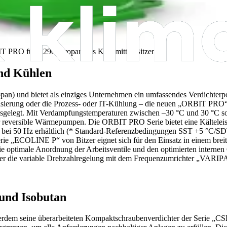
IT PRO für R290 (Propan) als Kältemittel
Bitzer
und Kühlen
pan) und bietet als einziges Unternehmen ein umfassendes Verdichterpor
ierung oder die Prozess- oder IT-Kühlung – die neuen „ORBIT PRO“ Sc
usgelegt. Mit Verdampfungstemperaturen zwischen –30 °C und 30 °C s
für reversible Wärmepumpen. Die ORBIT PRO Serie bietet eine Kältele
h bei 50 Hz erhältlich (* Standard-Referenzbedingungen SST +5 °C/S
e Serie „ECOLINE P“ von Bitzer eignet sich für den Einsatz in einem br
 die optimale Anordnung der Arbeitsventile und den optimierten intern
oder die variable Drehzahlregelung mit dem Frequenzumrichter „VARI
und Isobutan
erdem seine überarbeiteten Kompaktschraubenverdichter der Serie „CS