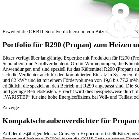
Erweitert die ORBIT Scrollverdichterserie von Bitzer: der neue ORB
Portfolio für R290 (Propan) zum Heizen 
Bitzer verfügt über langjährige Expertise mit Produkten für R290 (Pro
Schrauben- und Scrollverdichtern. Ob für Wärmepumpen, die Klimatis
Anwendungen und sind speziell für das Kältemittel R290 (Propan) a
sich die Verdichter auch für den kombinierten Einsatz in Systemen 
und 82 kW* und ist mit einem Fördervolumen von 19,8 bis 77,2 m³/
erhältlich, die speziell an den Betrieb mit R290 angepasst sind. Di
und geringe Betriebskosten. Erreicht wird dies beispielsweise durch
„VARISTEP“ für eine hohe Energieeffizienz bei Voll- und Teillast 
Anzeige
Kompaktschraubenverdichter für Propan 
Auf der diesjährigen Mostra Convegno Expocomfort stellt Bitzer auß