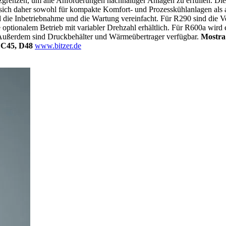
zgrenzen, um alle Anforderungen nachhaltiger Anlagen zu erfüllen. Di
sich daher sowohl für kompakte Komfort- und Prozesskühlanlagen als
nd die Inbetriebnahme und die Wartung vereinfacht. Für R290 sind die
 optionalem Betrieb mit variabler Drehzahl erhältlich. Für R600a wir
. Außerdem sind Druckbehälter und Wärmeübertrager verfügbar.
Mostra
, C45, D48
www.bitzer.de