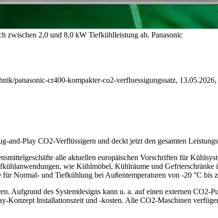
h zwischen 2,0 und 8,0 kW Tiefkühlleistung ab.
Panasonic
nik/panasonic-cr400-kompakter-co2-verfluessigungssatz, 13.05.2026, 
g-and-Play CO2-Verflüssigern und deckt jetzt den gesamten Leistungs
nsmittelgeschäfte alle
aktuellen europäischen Vorschriften für Kühlsyst
efkühlanwendungen, wie Kühlmöbel, Kühlräume und Gefrierschränke im L
te für Normal- und Tiefkühlung bei Außentemperaturen von -20 °C bis 
eren. Aufgrund des Systemdesigns kann u. a. auf einen externen CO2-Pu
ay-Konzept Installationszeit und -kosten. Alle CO2-Maschinen verfüge