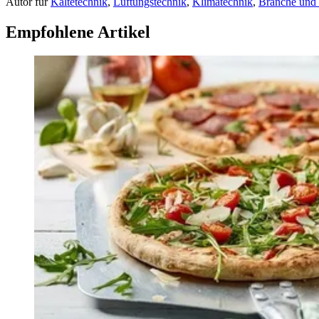
Autor
für
Kältetechnik
,
Lüftungstechnik
,
Klimatechnik
,
Branche und
Empfohlene Artikel