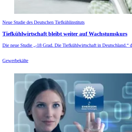
Neue Studie des Deutschen Tiefkühlinstituts
Tiefkühlwirtschaft bleibt weiter auf Wachstumskurs
Die neue Studie „-18 Grad. Die Tiefkühlwirtschaft in Deutschland.“ de
Gewerbekälte