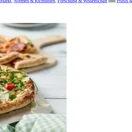
 Markt
,
Normen & Richtlinien
,
Forschung & Wissenschaft
und
Praxis 