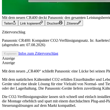
Mit dem neuen CR400 deckt Panasonic den gesamten Leistungsbereic
Teilen
Link kopieren
Drucken
Zitieren
Zitiervorschlag
Panasonic CR400: Kompakter CO2-Verflüssigungssatz. In: /kaeltetech
(abgerufen am: 07.08.2026)
Infos zum Zitiervorschlag
Kopieren
Anzeige
Anzeige
Mit dem neuen „CR400“ schließt Panasonic eine Lücke bei seinen Plu
Mit dem natürlichen Kältemittel CO2 erfüllen Einzelhändler und Lebe
Geräte sind eine ideale Lösung für eine Vielzahl von Normal- und Ti
oder der Lagerhaltung. Die Panasonic-Geräte liefern zuverlässig Käl
Die CO2-Verflüssigungssätze lassen sich schnell und einfach installi
die Montage erheblich und spart mit einem durchdachten Plug-and-Pl
Steuerungslösungen auf dem Markt kompatibel.