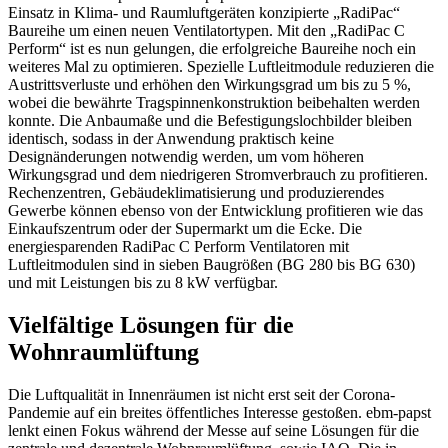
Einsatz in Klima- und Raumluftgeräten konzipierte „RadiPac“
Baureihe um einen neuen Ventilatortypen. Mit den „RadiPac C
Perform“ ist es nun gelungen, die erfolgreiche Baureihe noch ein
weiteres Mal zu optimieren.
Spezielle Luftleitmodule reduzieren die
Austrittsverluste und erhöhen den Wirkungsgrad um bis zu 5 %,
wobei die bewährte Tragspinnenkonstruktion beibehalten werden
konnte. Die Anbaumaße und die Befestigungslochbilder bleiben
identisch, sodass in der Anwendung praktisch keine
Designänderungen notwendig werden, um vom höheren
Wirkungsgrad und dem niedrigeren Stromverbrauch zu profitieren.
Rechenzentren, Gebäudeklimatisierung und produzierendes
Gewerbe können ebenso von der Entwicklung profitieren wie das
Einkaufszentrum oder der Supermarkt um die Ecke. Die
energiesparenden RadiPac C Perform Ventilatoren mit
Luftleitmodulen sind in sieben Baugrößen (BG 280 bis BG 630)
und mit Leistungen bis zu 8 kW verfügbar.
Vielfältige Lösungen für die
Wohnraumlüftung
Die Luftqualität in Innenräumen ist nicht erst seit der Corona-
Pandemie auf ein breites öffentliches Interesse gestoßen. ebm-papst
lenkt einen Fokus während der Messe auf seine Lösungen für die