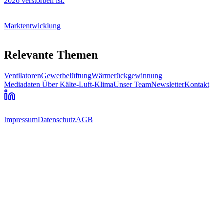
2026 verstorben ist.
Marktentwicklung
Relevante Themen
Ventilatoren
Gewerbelüftung
Wärmerückgewinnung
Mediadaten
Über Kälte-Luft-Klima
Unser Team
Newsletter
Kontakt
Impressum
Datenschutz
AGB