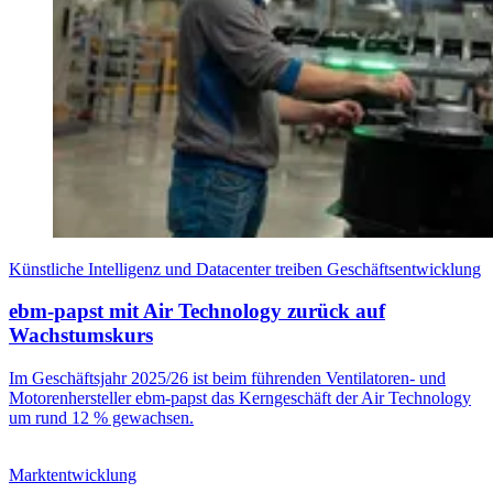
Künstliche Intelligenz und Datacenter treiben Geschäftsentwicklung
ebm-papst mit Air Technology zurück auf
Wachstumskurs
Im Geschäftsjahr 2025/26 ist beim führenden Ventilatoren- und
Motorenhersteller ebm-papst das Kerngeschäft der Air Technology
um rund 12 % gewachsen.
Marktentwicklung