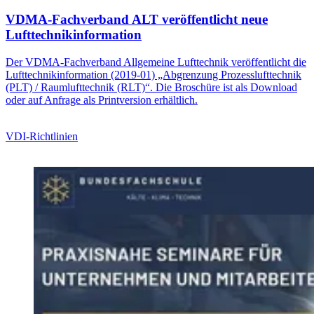
VDMA-Fachverband ALT veröffentlicht neue
Lufttechnikinformation
Der VDMA-Fachverband Allgemeine Lufttechnik veröffentlicht die
Lufttechnikinformation (2019-01) „Abgrenzung Prozesslufttechnik
(PLT) / Raumlufttechnik (RLT)“. Die Broschüre ist als Download
oder auf Anfrage als Printversion erhältlich.
VDI-Richtlinien