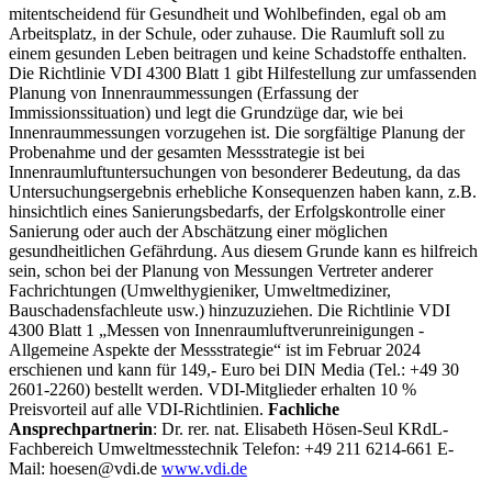
mitentscheidend für Gesundheit und Wohlbefinden, egal ob am
Arbeitsplatz, in der Schule, oder zuhause. Die Raumluft soll zu
einem gesunden Leben beitragen und keine Schadstoffe enthalten.
Die Richtlinie VDI 4300 Blatt 1 gibt Hilfestellung zur umfassenden
Planung von Innenraummessungen (Erfassung der
Immissionssituation) und legt die Grundzüge dar, wie bei
Innenraummessungen vorzugehen ist. Die sorgfältige Planung der
Probenahme und der gesamten Messstrategie ist bei
Innenraumluftuntersuchungen von besonderer Bedeutung, da das
Untersuchungsergebnis erhebliche Konsequenzen haben kann, z.B.
hinsichtlich eines Sanierungsbedarfs, der Erfolgskontrolle einer
Sanierung oder auch der Abschätzung einer möglichen
gesundheitlichen Gefährdung. Aus diesem Grunde kann es hilfreich
sein, schon bei der Planung von Messungen Vertreter anderer
Fachrichtungen (Umwelthygieniker, Umweltmediziner,
Bauschadensfachleute usw.) hinzuzuziehen.
Die Richtlinie VDI
4300 Blatt 1 „Messen von Innenraumluftverunreinigungen -
Allgemeine Aspekte der Messstrategie“ ist im Februar 2024
erschienen und kann für 149,- Euro bei DIN Media (Tel.: +49 30
2601-2260) bestellt werden. VDI-Mitglieder erhalten 10 %
Preisvorteil auf alle VDI-Richtlinien.
Fachliche
Ansprechpartnerin
:
Dr. rer. nat. Elisabeth Hösen-Seul
KRdL-
Fachbereich Umweltmesstechnik
Telefon: +49 211 6214-661
E-
Mail: hoesen@vdi.de
www.vdi.de