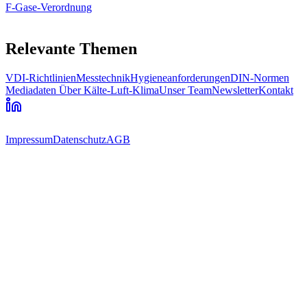
F-Gase-Verordnung
Relevante Themen
VDI-Richtlinien
Messtechnik
Hygieneanforderungen
DIN-Normen
Mediadaten
Über Kälte-Luft-Klima
Unser Team
Newsletter
Kontakt
Impressum
Datenschutz
AGB