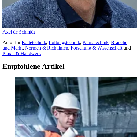
Axel de Schmidt
Autor
für
Kältetechnik
,
Lüftungstechnik
,
Klimatechnik
,
Branche
und Markt
,
Normen & Richtlinien
,
Forschung & Wissenschaft
und
Praxis & Handwerk
Empfohlene Artikel