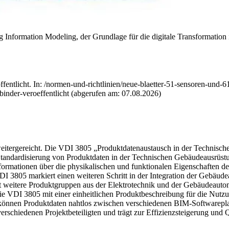
 Information Modeling, der Grundlage für die digitale Transformatio
fentlicht. In: /normen-und-richtlinien/neue-blaetter-51-sensoren-und-61
rbinder-veroeffentlicht (abgerufen am: 07.08.2026)
itergereicht.
Die VDI 3805 „Produktdatenaustausch in der Technisch
Standardisierung
von Produktdaten in der Technischen Gebäudeausrüstu
nformationen über die physikalischen und funktionalen Eigenschaften d
VDI 3805 markiert einen weiteren Schritt in der Integration der Gebäu
 weitere Produktgruppen aus der Elektrotechnik und der Gebäudeautoma
ie VDI 3805 mit einer einheitlichen Produktbeschreibung für die Nutz
nnen Produktdaten nahtlos zwischen verschiedenen BIM-Softwarepla
verschiedenen Projektbeteiligten und trägt zur Effizienzsteigerung und