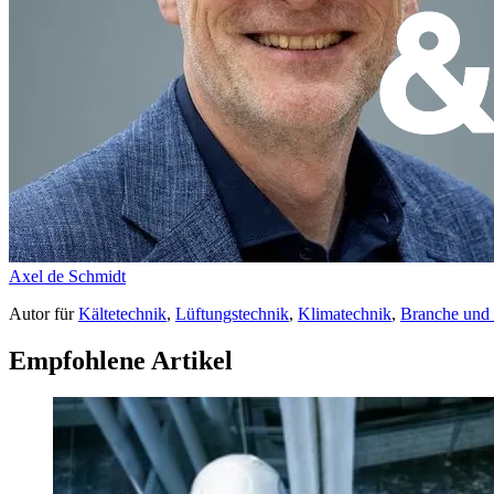
Axel de Schmidt
Autor
für
Kältetechnik
,
Lüftungstechnik
,
Klimatechnik
,
Branche und
Empfohlene Artikel