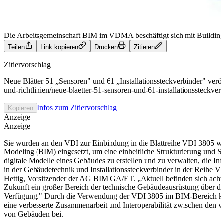
Die Arbeitsgemeinschaft BIM im VDMA beschäftigt sich mit Building
Teilen
Link kopieren
Drucken
Zitieren
Zitiervorschlag
Neue Blätter 51 „Sensoren" und 61 „Installationssteckverbinder" veröf
und-richtlinien/neue-blaetter-51-sensoren-und-61-installationssteckve
Infos zum Zitiervorschlag
Kopieren
Anzeige
Anzeige
Sie wurden an den VDI zur Einbindung in die Blattreihe VDI 3805 we
Modeling (BIM) eingesetzt, um eine einheitliche Strukturierung und 
digitale Modelle eines Gebäudes zu erstellen und zu verwalten, die I
in der Gebäudetechnik und Installationssteckverbinder in der Reihe 
Hettig, Vorsitzender der AG BIM GA/ET. „Aktuell befinden sich acht
Zukunft ein großer Bereich der technische Gebäudeausrüstung über d
Verfügung."
Durch die Verwendung der VDI 3805 im BIM-Bereich kö
eine verbesserte Zusammenarbeit und Interoperabilität zwischen den 
von Gebäuden bei.