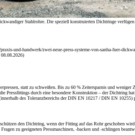
n dickwandiger Stahlrohre. Die speziell konstruierten Dichtringe verfüge
 /praxis-und-handwerk/zwei-neue-press-systeme-von-sanha-fuer-dickwa
 08.08.2026)
d verpressen, statt zu schweißen. Bis zu 60 % Zeitersparnis und wenig
ie Pressfittings
durch eine besondere Konstruktion – der Dichtring hat
(innerhalb des Toleranzbereichs der DIN EN 10217 / DIN EN 10255) p
e schützen den Dichtring, wenn der Fitting auf das Rohr geschoben wir
ionen. Fragen zu geeigneten Pressmaschinen, -backen und -schlingen be