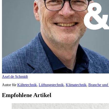
Axel de Schmidt
Autor
für
Kältetechnik
,
Lüftungstechnik
,
Klimatechnik
,
Branche und
Empfohlene Artikel