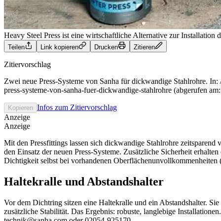
Heavy Steel Press ist eine wirtschaftliche Alternative zur Installatio
Teilen
Link kopieren
Drucken
Zitieren
Zitiervorschlag
Zwei neue Press-Systeme von Sanha für dickwandige Stahlrohre. In:
press-systeme-von-sanha-fuer-dickwandige-stahlrohre (abgerufen am:
Infos zum Zitiervorschlag
Kopieren
Anzeige
Anzeige
Mit den Pressfittings lassen sich dickwandige Stahlrohre zeitsparen
den Einsatz der neuen Press-Systeme. Zusätzliche Sicherheit erhalten d
Dichtigkeit selbst bei vorhandenen Oberflächenunvollkommenheiten 
Haltekralle und Abstandshalter
Vor dem Dichtring sitzen eine Haltekralle und ein Abstandshalter. Si
zusätzliche Stabilität. Das Ergebnis: robuste, langlebige Installat
technik@sanha.com oder 02054-925170.