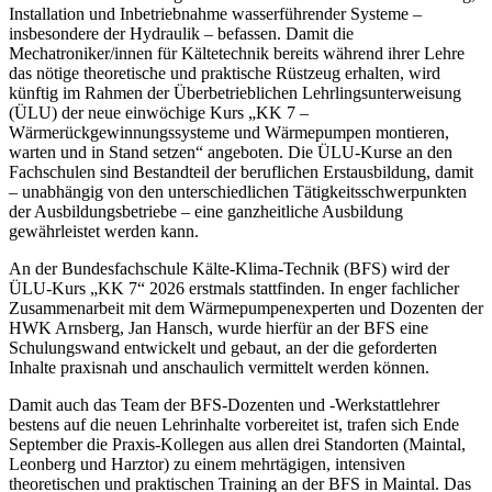
Installation und Inbetriebnahme wasserführender Systeme –
insbesondere der Hydraulik – befassen. Damit die
Mechatroniker/innen für Kältetechnik bereits
während ihrer Lehre
das nötige theoretische und praktische Rüstzeug erhalten, wird
künftig im Rahmen der Überbetrieblichen Lehrlingsunterweisung
(ÜLU) der neue einwöchige Kurs „KK 7 –
Wärmerückgewinnungssysteme und Wärmepumpen montieren,
warten und in Stand setzen“ angeboten. Die ÜLU-Kurse an den
Fachschulen sind Bestandteil der beruflichen Erstausbildung, damit
– unabhängig von den unterschiedlichen Tätigkeitsschwerpunkten
der Ausbildungsbetriebe – eine ganzheitliche Ausbildung
gewährleistet werden kann.
An der Bundesfachschule Kälte-Klima-Technik (BFS) wird der
ÜLU-Kurs „KK 7“ 2026 erstmals stattfinden. In enger fachlicher
Zusammenarbeit mit dem Wärmepumpenexperten und Dozenten der
HWK Arnsberg, Jan Hansch, wurde hierfür an der BFS eine
Schulungswand entwickelt und gebaut, an der die geforderten
Inhalte praxisnah und anschaulich vermittelt werden können.
Damit auch das Team der BFS-Dozenten und -Werkstattlehrer
bestens auf die neuen Lehrinhalte vorbereitet ist, trafen sich Ende
September die Praxis-Kollegen aus allen drei Standorten (Maintal,
Leonberg und Harztor) zu einem mehrtägigen, intensiven
theoretischen und praktischen Training an der BFS in Maintal. Das