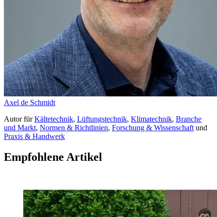
Axel de Schmidt
Autor
für
Kältetechnik
,
Lüftungstechnik
,
Klimatechnik
,
Branche
und Markt
,
Normen & Richtlinien
,
Forschung & Wissenschaft
und
Praxis & Handwerk
Empfohlene Artikel