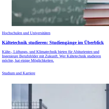
Hochschulen und Universitäten
Kältetechnik studieren: Studiengänge im Überblick
Kälte-, Lüftungs- und Klimatechnik bieten für Abiturienten und
Ingenieure Berufsfelder mit Zukunft. Wer Kältetechnik studieren
möchte, hat einige Möglichkeiten.
Studium und Karriere