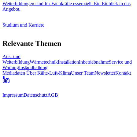
Weiterbildungen sind für Fachkräfte essenziell. Ein Einblick in das
Angebot.
Studium und Karriere
Relevante Themen
Aus- und
Weiterbildung
Wärmetechnik
Installation
Inbetriebnahme
Service und
Wartung
Instandhaltung
Mediadaten
Über Kälte-Luft-Klima
Unser Team
Newsletter
Kontakt
Impressum
Datenschutz
AGB