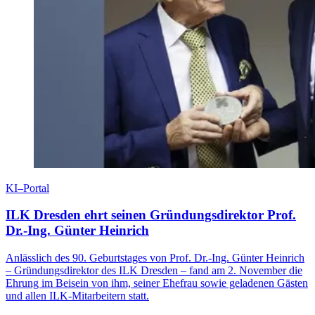
KI–Portal
ILK Dresden ehrt seinen Gründungsdirektor Prof.
Dr.-Ing. Günter Heinrich
Anlässlich des 90. Geburtstages von Prof. Dr.-Ing. Günter Heinrich
– Gründungsdirektor des ILK Dresden – fand am 2. November die
Ehrung im Beisein von ihm, seiner Ehefrau sowie geladenen Gästen
und allen ILK-Mitarbeitern statt.