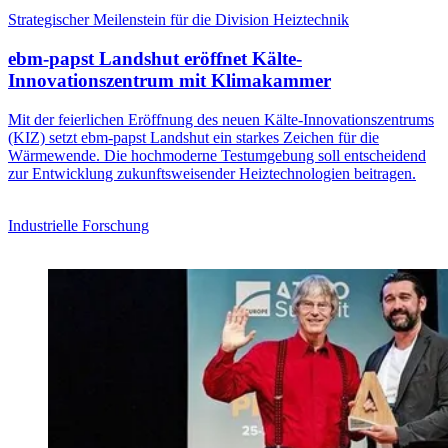
Strategischer Meilenstein für die Division Heiztechnik
ebm‑papst Landshut eröffnet Kälte-
Innovationszentrum mit Klimakammer
Mit der feierlichen Eröffnung des neuen Kälte-Innovationszentrums
(KIZ) setzt ebm‑papst Landshut ein starkes Zeichen für die
Wärmewende. Die hochmoderne Testumgebung soll entscheidend
zur Entwicklung zukunftsweisender Heiztechnologien beitragen.
Industrielle Forschung