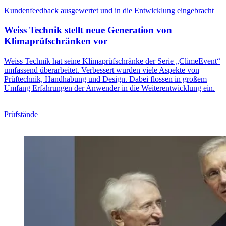
Kundenfeedback ausgewertet und in die Entwicklung eingebracht
Weiss Technik stellt neue Generation von
Klimaprüfschränken vor
Weiss Technik hat seine Klimaprüfschränke der Serie „ClimeEvent“
umfassend überarbeitet. Verbessert wurden viele Aspekte von
Prüftechnik, Handhabung und Design. Dabei flossen in großem
Umfang Erfahrungen der Anwender in die Weiterentwicklung ein.
Prüfstände