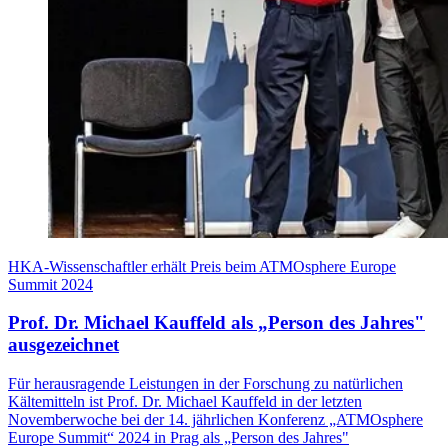
HKA-Wissenschaftler erhält Preis beim ATMOsphere Europe
Summit 2024
Prof. Dr. Michael Kauffeld als „Person des Jahres"
ausgezeichnet
Für herausragende Leistungen in der Forschung zu natürlichen
Kältemitteln ist Prof. Dr. Michael Kauffeld in der letzten
Novemberwoche bei der 14. jährlichen Konferenz „ATMOsphere
Europe Summit“ 2024 in Prag als „Person des Jahres"