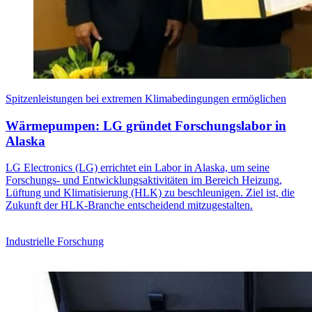
Spitzenleistungen bei extremen Klimabedingungen ermöglichen
Wärmepumpen: LG gründet Forschungslabor in
Alaska
LG Electronics (LG) errichtet ein Labor in Alaska, um seine
Forschungs- und Entwicklungsaktivitäten im Bereich Heizung,
Lüftung und Klimatisierung (HLK) zu beschleunigen. Ziel ist, die
Zukunft der HLK-Branche entscheidend mitzugestalten.
Industrielle Forschung