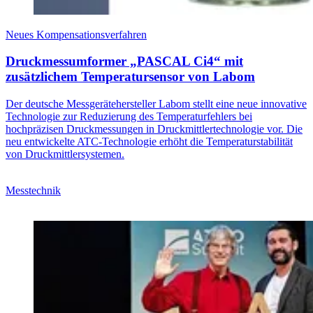
Neues Kompensationsverfahren
Druckmessumformer „PASCAL Ci4“ mit
zusätzlichem Temperatursensor von Labom
Der deutsche Messgerätehersteller Labom stellt eine neue innovative
Technologie zur Reduzierung des Temperaturfehlers bei
hochpräzisen Druckmessungen in Druckmittlertechnologie vor. Die
neu entwickelte ATC-Technologie erhöht die Temperaturstabilität
von Druckmittlersystemen.
Messtechnik