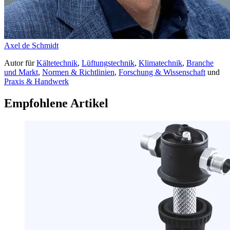
Axel de Schmidt
Autor
für
Kältetechnik
,
Lüftungstechnik
,
Klimatechnik
,
Branche
und Markt
,
Normen & Richtlinien
,
Forschung & Wissenschaft
und
Praxis & Handwerk
Empfohlene Artikel