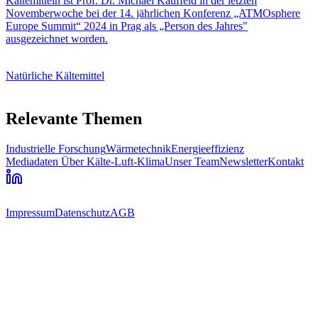
Kältemitteln ist Prof. Dr. Michael Kauffeld in der letzten
Novemberwoche bei der 14. jährlichen Konferenz „ATMOsphere
Europe Summit“ 2024 in Prag als „Person des Jahres"
ausgezeichnet worden.
Natürliche Kältemittel
Relevante Themen
Industrielle Forschung
Wärmetechnik
Energieeffizienz
Mediadaten
Über Kälte-Luft-Klima
Unser Team
Newsletter
Kontakt
Impressum
Datenschutz
AGB