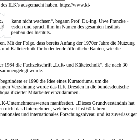
t des ILK's ausgemacht haben.
https://www.ki-
ichtet, kann nicht wachsen“, begann Prof. Dr.-Ing. Uwe Franzke -
ILK Dresden und sprach ihm im Namen des gesamten Instituts
totypenbau des Instituts.
en. Mit der Folge, dass bereits Anfang der 1970er Jahre die Nutzung
und Kältetechnik für bedeutende öffentliche Bauten, wie die
r 1964 die Fachzeitschrift „Luft- und Kältetechnik“, die nach 30
zusammengelegt wurde.
 begründete er 1990 die Idee eines Kuratoriums, um die
er engen Verzahnung wurde das ILK Dresden in die bundesdeutsche
qualifizierter Mitarbeiter einzudämmen.
en ILK-Unternehmenswerten manifestiert. „Dieses Grundverständnis hat
 nicht das Unternehmen, welches seit fast 60 Jahren
nationales und internationales Forschungsniveau und ist zuverlässiger