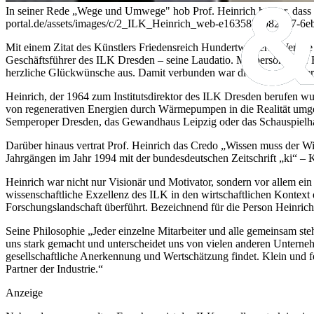
In seiner Rede „Wege und Umwege" hob Prof. Heinrich hervor, dass 
portal.de/assets/images/c/2_ILK_Heinrich_web-e1635878082617-6e
Mit einem Zitat des Künstlers Friedensreich Hundertwasser: „Wer die 
Geschäftsführer des ILK Dresden – seine Laudatio. Mit persönliche
herzliche Glückwünsche aus. Damit verbunden war die Übergabe der 
Heinrich, der 1964 zum Institutsdirektor des ILK Dresden berufen wu
von regenerativen Energien durch Wärmepumpen in die Realität umges
Semperoper Dresden, das Gewandhaus Leipzig oder das Schauspielha
Darüber hinaus vertrat Prof. Heinrich das Credo „Wissen muss der Wir
Jahrgängen im Jahr 1994 mit der bundesdeutschen Zeitschrift „ki“ –
Heinrich war nicht nur Visionär und Motivator, sondern vor allem ei
wissenschaftliche Exzellenz des ILK in den wirtschaftlichen Kontext
Forschungslandschaft überführt. Bezeichnend für die Person Heinric
Seine Philosophie „Jeder einzelne Mitarbeiter und alle gemeinsam ste
uns stark gemacht und unterscheidet uns von vielen anderen Unterne
gesellschaftliche Anerkennung und Wertschätzung findet. Klein und fei
Partner der Industrie.“
Anzeige