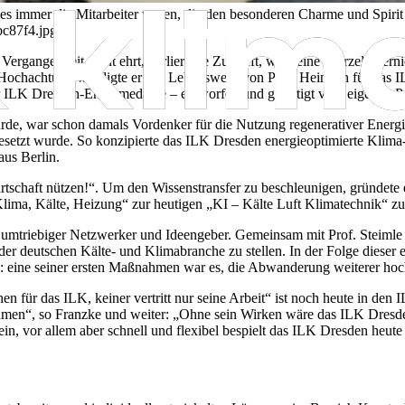
es immer die Mitarbeiter waren, die den besonderen Charme und Spiri
bc87f4.jpg
Vergangenheit nicht ehrt, verliert die Zukunft, wer seine Wurzeln vern
r Hochachtung
würdigte er das Lebenswerk von Prof. Heinrich für das 
ILK Dresden-Ehrenmedaille – entworfen und gefertigt vom eigenen Pro
rde, war schon damals Vordenker für die Nutzung regenerativer Energi
etzt wurde. So konzipierte das ILK Dresden energieoptimierte Klima- 
us Berlin.
tschaft nützen!“. Um den Wissenstransfer zu beschleunigen, gründete e
 Klima, Kälte, Heizung“ zur heutigen „KI – Kälte Luft Klimatechnik“ 
n umtriebiger Netzwerker und Ideengeber. Gemeinsam mit Prof. Steimle
 der deutschen Kälte- und Klimabranche zu stellen. In der Folge dies
h: eine seiner ersten Maßnahmen war es, die Abwanderung weiterer hoch
hen für das ILK, keiner vertritt nur seine Arbeit“ ist noch heute in d
hmen“, so Franzke und weiter: „Ohne sein Wirken wäre das ILK Dresden
n, vor allem aber schnell und flexibel bespielt das ILK Dresden heute 