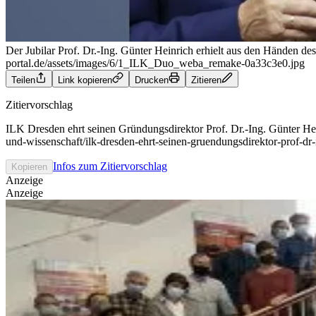
Der Jubilar Prof. Dr.-Ing. Günter Heinrich erhielt aus den Händen 
portal.de/assets/images/6/1_ILK_Duo_weba_remake-0a33c3e0.jpg
Teilen
Link kopieren
Drucken
Zitieren
Zitiervorschlag
ILK Dresden ehrt seinen Gründungsdirektor Prof. Dr.-Ing. Günter Hein
und-wissenschaft/ilk-dresden-ehrt-seinen-gruendungsdirektor-prof-dr
Infos zum Zitiervorschlag
Kopieren
Anzeige
Anzeige