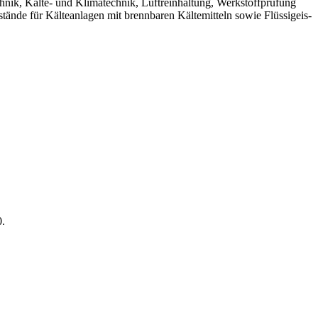
hnik, Kälte- und Klimatechnik, Luftreinhaltung, Werkstoffprüfung
tände für Kälteanlagen mit brennbaren Kältemitteln sowie Flüssigeis-
0.