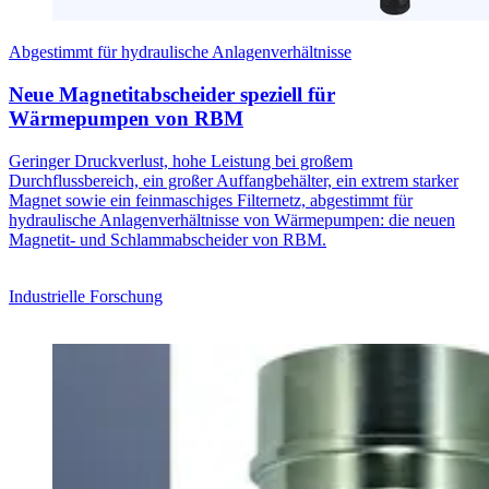
Abgestimmt für hydraulische Anlagenverhältnisse
Neue Magnetitabscheider speziell für
Wärmepumpen von RBM
Geringer Druckverlust, hohe Leistung bei großem
Durchflussbereich, ein großer Auffangbehälter, ein extrem starker
Magnet sowie ein feinmaschiges Filternetz, abgestimmt für
hydraulische Anlagenverhältnisse von Wärmepumpen: die neuen
Magnetit- und Schlammabscheider von RBM.
Industrielle Forschung