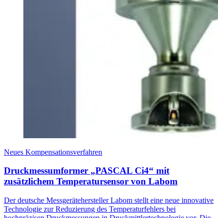
Neues Kompensationsverfahren
Druckmessumformer „PASCAL Ci4“ mit
zusätzlichem Temperatursensor von Labom
Der deutsche Messgerätehersteller Labom stellt eine neue innovative
Technologie zur Reduzierung des Temperaturfehlers bei
hochpräzisen Druckmessungen in Druckmittlertechnologie vor. Die