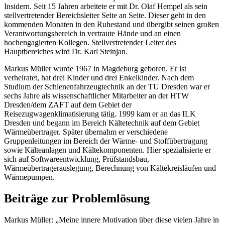
Insidern. Seit 15 Jahren arbeitete er mit Dr. Olaf Hempel als sein
stellvertretender Bereichsleiter Seite an Seite. Dieser geht in den
kommenden Monaten in den Ruhestand und übergibt seinen großen
Verantwortungsbereich in vertraute
Hände und an einen
hochengagierten Kollegen. Stellvertretender Leiter des
Hauptbereiches wird Dr. Karl Steinjan.
Markus Müller wurde 1967 in Magdeburg geboren. Er ist
verheiratet, hat drei Kinder und drei Enkelkinder. Nach dem
Studium der Schienenfahrzeugtechnik an der TU Dresden war er
sechs Jahre als wissenschaftlicher Mitarbeiter an der HTW
Dresden/dem ZAFT auf dem Gebiet der
Reisezugwagenklimatisierung tätig. 1999 kam er an das ILK
Dresden und begann im Bereich Kältetechnik auf dem Gebiet
Wärmeübertrager. Später übernahm er verschiedene
Gruppenleitungen im Bereich der Wärme- und Stoffübertragung
sowie Kälteanlagen und Kältekomponenten. Hier spezialisierte er
sich auf Softwareentwicklung, Prüfstandsbau,
Wärmeübertragerauslegung, Berechnung von Kältekreisläufen und
Wärmepumpen.
Beiträge zur Problemlösung
Markus Müller: „Meine innere Motivation über diese vielen Jahre in