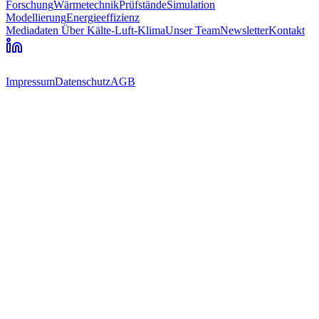
Forschung
Wärmetechnik
Prüfstände
Simulation
Modellierung
Energieeffizienz
Mediadaten
Über Kälte-Luft-Klima
Unser Team
Newsletter
Kontakt
Impressum
Datenschutz
AGB