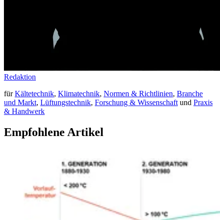
Redaktion
für
Kältetechnik
,
Klimatechnik
,
Normen & Richtlinien
,
Branche
und Markt
,
Lüftungstechnik
,
Forschung & Wissenschaft
und
Praxis
& Handwerk
Empfohlene Artikel