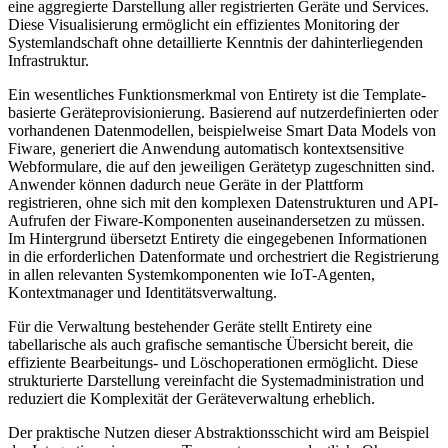
eine aggregierte Darstellung aller registrierten Geräte und Services.
Diese Visualisierung ermöglicht ein effizientes Monitoring der
Systemlandschaft ohne detaillierte Kenntnis der dahinterliegenden
Infrastruktur.
Ein wesentliches Funktionsmerkmal von Entirety ist die Template-
basierte Geräteprovisionierung. Basierend auf nutzerdefinierten oder
vorhandenen Datenmodellen, beispielweise Smart Data Models von
Fiware, generiert die Anwendung automatisch kontextsensitive
Webformulare, die auf den jeweiligen Gerätetyp zugeschnitten sind.
Anwender können dadurch neue Geräte in der Plattform
registrieren, ohne sich mit den komplexen Datenstrukturen und API-
Aufrufen der Fiware-Komponenten auseinandersetzen zu müssen.
Im Hintergrund übersetzt Entirety die eingegebenen Informationen
in die erforderlichen Datenformate und orchestriert die Registrierung
in allen relevanten Systemkomponenten wie IoT-Agenten,
Kontextmanager und Identitätsverwaltung.
Für die Verwaltung bestehender Geräte stellt Entirety eine
tabellarische als auch grafische semantische Übersicht bereit, die
effiziente Bearbeitungs- und Löschoperationen ermöglicht. Diese
strukturierte Darstellung vereinfacht die Systemadministration und
reduziert die Komplexität der Geräteverwaltung erheblich.
Der praktische Nutzen dieser Abstraktionsschicht wird am Beispiel