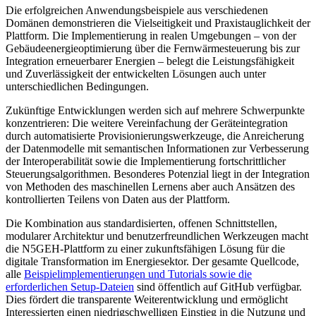
Die erfolgreichen Anwendungsbeispiele aus verschiedenen
Domänen demonstrieren die Vielseitigkeit und Praxistauglichkeit der
Plattform. Die Implementierung in realen Umgebungen – von der
Gebäudeenergieoptimierung über die Fernwärmesteuerung bis zur
Integration erneuerbarer Energien – belegt die Leistungsfähigkeit
und Zuverlässigkeit der entwickelten Lösungen auch unter
unterschiedlichen Bedingungen.
Zukünftige Entwicklungen werden sich auf mehrere Schwerpunkte
konzentrieren: Die weitere Vereinfachung der Geräteintegration
durch automatisierte Provisionierungswerkzeuge, die Anreicherung
der Datenmodelle mit semantischen Informationen zur Verbesserung
der Interoperabilität sowie die Implementierung fortschrittlicher
Steuerungsalgorithmen. Besonderes Potenzial liegt in der Integration
von Methoden des maschinellen Lernens aber auch Ansätzen des
kontrollierten Teilens von Daten aus der Plattform.
Die Kombination aus standardisierten, offenen Schnittstellen,
modularer Architektur und benutzerfreundlichen Werkzeugen macht
die N5GEH-Plattform zu einer zukunftsfähigen Lösung für die
digitale Transformation im Energiesektor. Der gesamte Quellcode,
alle
Beispielimplementierungen und Tutorials sowie die
erforderlichen Setup-Dateien
sind öffentlich auf GitHub verfügbar.
Dies fördert die transparente Weiterentwicklung und ermöglicht
Interessierten einen niedrigschwelligen Einstieg in die Nutzung und