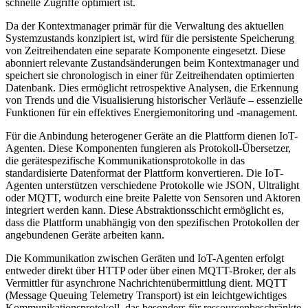
schnelle Zugriffe optimiert ist.
Da der Kontextmanager primär für die Verwaltung des aktuellen
Systemzustands konzipiert ist, wird für die persistente Speicherung
von Zeitreihendaten eine separate Komponente eingesetzt. Diese
abonniert relevante Zustandsänderungen beim Kontextmanager und
speichert sie chronologisch in einer für Zeitreihendaten optimierten
Datenbank. Dies ermöglicht retrospektive Analysen, die Erkennung
von Trends und die Visualisierung historischer Verläufe – essenzielle
Funktionen für ein effektives Energiemonitoring und -management.
Für die Anbindung heterogener Geräte an die Plattform dienen IoT-
Agenten. Diese Komponenten fungieren als Protokoll-Übersetzer,
die gerätespezifische Kommunika­tionsprotokolle in das
standardisierte Da­­ten­format der Plattform konvertieren. Die IoT-
Agenten unterstützen verschiedene Protokolle wie JSON, Ultralight
oder MQTT, wodurch eine breite Palette von Sensoren und Aktoren
integriert werden kann. Diese Abstraktionsschicht ermöglicht es,
dass die Plattform unabhängig von den spezifischen Protokollen der
angebundenen Geräte arbeiten kann.
Die Kommunikation zwischen Geräten und IoT-Agenten erfolgt
entweder direkt über HTTP oder über einen MQTT-Broker, der als
Vermittler für asynchrone Nachrichtenübermittlung dient. MQTT
(Message Queuing Telemetry Transport) ist ein leichtgewichtiges
Kommunikationsprotokoll, das besonders für ressourcenbeschränkte