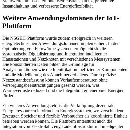
Mehrwerte umfassen erhöhte Betriebstransparenz, präventive
Instandhaltung und verbesserte Energieflexibilität.
Weitere Anwendungsdomänen der IoT-
Plattform
Die N5GEH-Plattform wurde zudem erfolgreich in weiteren
energietechnischen An­­wendungsdomänen implementiert. In der
Optimierung von Fernwärmesystemen er­möglicht sie die
systematische Digitalisierung und Integration intelligenter
Hausstationen und Netzknoten mit verschiedenen Messsystemen.
Die konsolidierten Daten bilden die Grundlage für
Analysefunktionen wie die Identifikation ineffizienter Komponenten
und die Modellierung des Abnehmerverhaltens. Durch präzise
Netzzustandserfassung können Vorlauftemperaturen ohne
Versorgungsbeeinträchtigungen gesenkt werden, was
Wärmeverluste reduziert und die Integration erneuerbarer Energien
fördert.
Ein weiteres Anwendungsfeld ist die Verknüpfung dezentraler
Energieressourcen in virtuellen Energiesystemen, wo verschiedene
Erzeuger, Speicher und flexible Verbraucher als koordinierte Einheit
betrieben werden können. Die Plattform unterstützt auch die
Integration von Elektrofahrzeug-Ladeinfrastruktur mit intelligenter