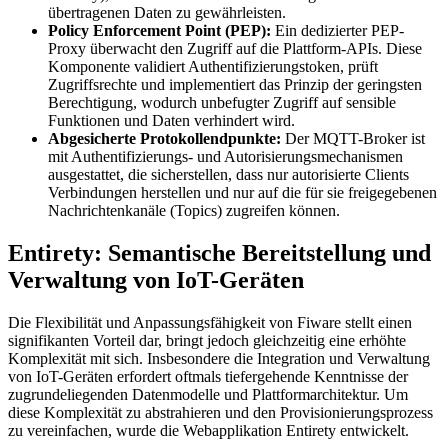
übertragenen Daten zu gewährleisten.
Policy Enforcement Point (PEP):
Ein dedizierter PEP-
Proxy überwacht den Zugriff auf die Plattform-APIs. Diese
Komponente validiert Authentifizierungstoken, prüft
Zugriffsrechte und implementiert das Prinzip der geringsten
Berechtigung, wodurch unbefugter Zugriff auf sensible
Funktionen und Daten verhindert wird.
Abgesicherte Protokollendpunkte:
Der MQTT-Broker ist
mit Authentifizierungs- und Autorisierungsmechanismen
ausgestattet, die sicherstellen, dass nur autorisierte Clients
Verbindungen herstellen und nur auf die für sie freigegebenen
Nachrichtenkanäle (Topics) zugreifen können.
Entirety: Semantische Bereitstellung und
Verwaltung von IoT-Geräten
Die Flexibilität und Anpassungsfähigkeit von Fiware stellt einen
signifikanten Vorteil dar, bringt jedoch gleichzeitig eine erhöhte
Komplexität mit sich. Insbesondere die Integration und Verwaltung
von IoT-Geräten erfordert oftmals tiefergehende Kenntnisse der
zugrundeliegenden Datenmodelle und Plattformarchitektur. Um
diese Komplexität zu abstrahieren und den Provisionierungsprozess
zu vereinfachen, wurde die Webapplikation Entirety entwickelt.