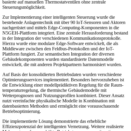
basierte auf manuellen Thermostatventilen ohne zentrale
Steuerungsmöglichkeit.
Zur Implementierung einer intelligenten Steuerung wurde die
bestehende Anlagentechnik mit über 90 IoT-Sensoren und Aktoren
nachgerüstet und mittels Edge-Computing-Komponenten in die
N5GEH-Plattform integriert. Eine zentrale Herausforderung bestand
in der Integration der verschiedenen Kommunikationsprotokolle.
Hierzu wurde eine modulare Edge-Software entwickelt, die als
Middleware zwischen den Feldbus-Protokollen und der IoT-
Plattform fungiert. Zur semantischen Integration der diversen
Gebäudekomponenten wurden standardisierte Datenmodelle
entwickelt, die mit anderen Projektpartnern harmonisiert wurden.
Auf Basis der konsolidierten Betriebsdaten wurden verschiedene
Optimierungs­services implementiert. Besonders hervorzuheben ist
die Entwicklung einer modellprädiktiven Regelung für die Raum­
temperaturregelung, die thermische Gebäudemodelle mit
Wetterprognosen und Nutzungsprofilen kombiniert. Dieser Ansatz
nutzt vereinfachte physikalische Modelle in Kombination mit
datenbasierten Methoden und ermöglicht eine vorausschauende
Betriebsoptimierung.
Die implementierte Lösung demonstrierte das erhebliche
Effizienzpotenzial der intelligenten Vernetzung. Weitere realisierte