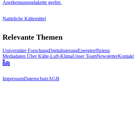
Anerkennungsplakette geehrt.
Natürliche Kältemittel
Relevante Themen
Universitäre Forschung
Digitalisierung
Energieeffizienz
Mediadaten
Über Kälte-Luft-Klima
Unser Team
Newsletter
Kontakt
Impressum
Datenschutz
AGB