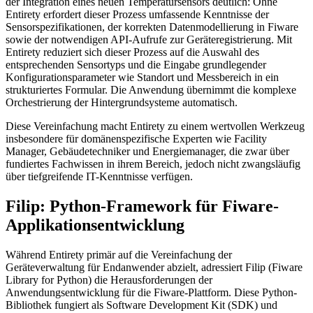
der Integration eines neuen Temperatursensors deutlich: Ohne
Entirety erfordert dieser Prozess umfassende Kenntnisse der
Sensorspezifikationen, der korrekten Datenmodellierung in Fiware
sowie der notwendigen API-Aufrufe zur Geräteregistrierung. Mit
Entirety reduziert sich dieser Prozess auf die Auswahl des
entsprechenden Sensortyps und die Eingabe grundlegender
Konfigurationsparameter wie Standort und Messbereich in ein
strukturiertes Formular. Die Anwendung übernimmt die komplexe
Orchestrierung der Hintergrundsysteme automatisch.
Diese Vereinfachung macht Entirety zu einem wertvollen Werkzeug
insbesondere für domänenspezifische Experten wie Facility
Manager, Gebäudetechniker und Energiemanager, die zwar über
fundiertes Fachwissen in ihrem Bereich, jedoch nicht zwangsläufig
über tiefgreifende IT-Kenntnisse verfügen.
Filip: Python-Framework für Fiware-
Applikationsentwicklung
Während Entirety primär auf die Vereinfachung der
Geräteverwaltung für Endanwender abzielt, adressiert Filip (Fiware
Library for Python) die Herausforderungen der
Anwendungsentwicklung für die Fiware-Plattform. Diese Python-
Bibliothek fungiert als Software Development Kit (SDK) und