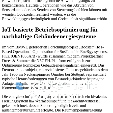
Entwicklern, sich auf die eigentliche Anwendungslogik zu
konzentrieren. Häufige Operationen wie das Abrufen von
Sensordaten oder das Senden von Steuerungsbefehlen können mit
wenigen Codezeilen realisiert werden, was die
Entwicklungsgeschwindigkeit und Codequalität signifikant erhöht.
IoT-basierte Betriebsoptimierung für
nachhaltige Gebäudeenergiesysteme
Im vom BMWE geförderten Forschungsprojekt „Booster“ (IoT-
Based Operational Optimization for SusTainable EneRgy systems,
FKZ 03EN1058A/B) wurde zusammen mit dem Projektpartner
Drees & Sommer die N5GEH-Plattform erfolgreich zur
Optimierung komplexer Gebäudeenergiean­lagen eingesetzt. Das
Demonstrationsobjekt, ein revitalisiertes Industriegebäude aus dem
Jahr 1955 im Neckarspinnerei-­Quartier bei Stuttgart, repräsentiert
typische Herausforderungen von Bestandsgebäuden: heterogene
Anlagentechnik, begrenzte Dokumentation und diverse
Kommunikationsschnittstellen.
Die energietechnische Ausgangssitu­ation war durch ein bivalentes
Heizungs­system mit Wärmepumpen und Gasbrennwertkessel
gekennzeichnet, dessen Steuerung lediglich zeit- und
außentemperaturgeführt erfolgte. Die Raumtempera­turregelung