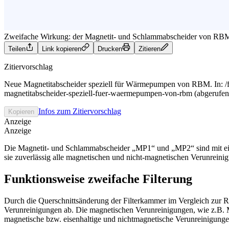
Zweifache Wirkung: der Magnetit- und Schlammabscheider von RBM
Teilen
Link kopieren
Drucken
Zitieren
Zitiervorschlag
Neue Magnetitabscheider speziell für Wärmepumpen von RBM. In: /f
magnetitabscheider-speziell-fuer-waermepumpen-von-rbm (abgerufen
Infos zum Zitiervorschlag
Kopieren
Anzeige
Anzeige
Die Magnetit- und Schlammabscheider „MP1“ und „MP2“ sind mit eine
sie zuverlässig alle magnetischen und nicht-magnetischen Verunrei
Funktionsweise zweifache Filterung
Durch die Querschnittsänderung der Filterkammer im Vergleich zur Ro
Verunreinigungen ab. Die magnetischen Verunreinigungen, wie z.B.
magnetische bzw. eisenhaltige und nichtmagnetische Verunreinigung