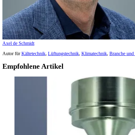
Axel de Schmidt
Autor
für
Kältetechnik
,
Lüftungstechnik
,
Klimatechnik
,
Branche und
Empfohlene Artikel