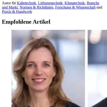
Autor
für
Kältetechnik
,
Lüftungstechnik
,
Klimatechnik
,
Branche
und Markt
,
Normen & Richtlinien
,
Forschung & Wissenschaft
und
Praxis & Handwerk
Empfohlene Artikel