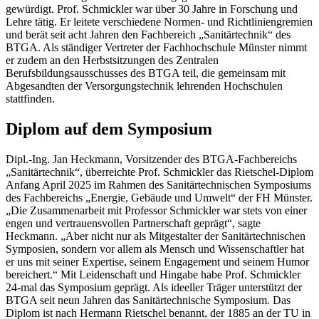
gewürdigt. Prof. Schmickler war über 30 Jahre in Forschung und
Lehre tätig. Er leitete verschiedene Normen- und Richtliniengremien
und berät seit acht Jahren den Fachbereich „Sanitärtechnik“ des
BTGA. Als ständiger Vertreter der
Fachhochschule Münster nimmt
er zudem an den Herbstsitzungen des Zentralen
Berufsbildungsausschusses des BTGA teil, die gemeinsam mit
Abgesandten der Versorgungstechnik lehrenden Hochschulen
stattfinden.
Diplom auf dem Symposium
Dipl.-Ing. Jan Heckmann, Vorsitzender des BTGA-Fachbereichs
„Sanitärtechnik“, überreichte Prof. Schmickler das Rietschel-Diplom
Anfang April 2025 im Rahmen des Sanitärtechnischen Symposiums
des Fachbereichs „Energie, Gebäude und Umwelt“ der FH Münster.
„Die Zusammenarbeit mit Professor Schmickler war stets von einer
engen und vertrauensvollen Partnerschaft geprägt“, sagte
Heckmann. „Aber nicht nur als Mitgestalter der Sanitärtechnischen
Symposien, sondern vor allem als Mensch und Wissenschaftler hat
er uns mit seiner Expertise, seinem Engagement und seinem Humor
bereichert.“ Mit Leidenschaft und Hingabe habe Prof. Schmickler
24-mal das Symposium geprägt. Als ideeller Träger unterstützt der
BTGA seit neun Jahren das Sanitärtechnische Symposium.
Das
Diplom ist nach Hermann Rietschel benannt, der 1885 an der TU in