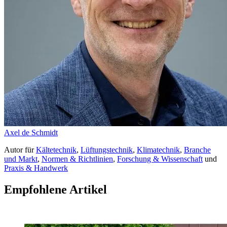
Axel de Schmidt
Autor
für
Kältetechnik
,
Lüftungstechnik
,
Klimatechnik
,
Branche
und Markt
,
Normen & Richtlinien
,
Forschung & Wissenschaft
und
Praxis & Handwerk
Empfohlene Artikel