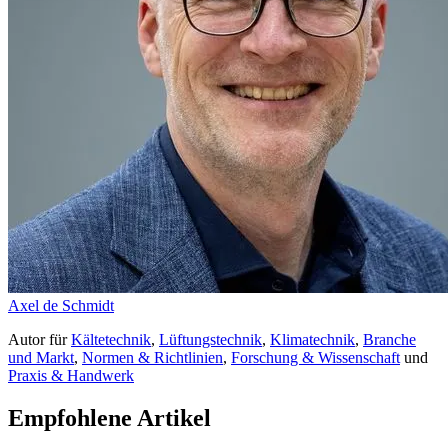
Axel de Schmidt
Autor
für
Kältetechnik
,
Lüftungstechnik
,
Klimatechnik
,
Branche
und Markt
,
Normen & Richtlinien
,
Forschung & Wissenschaft
und
Praxis & Handwerk
Empfohlene Artikel