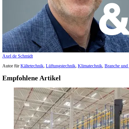
Axel de Schmidt
Autor
für
Kältetechnik
,
Lüftungstechnik
,
Klimatechnik
,
Branche und
Empfohlene Artikel