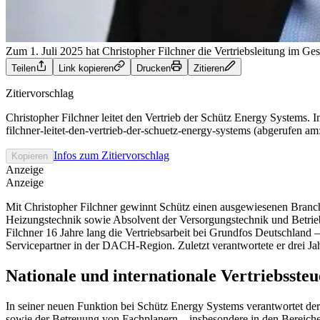
Zum 1. Juli 2025 hat Christopher Filchner die Vertriebsleitung im 
Teilen
Link kopieren
Drucken
Zitieren
Zitiervorschlag
Christopher Filchner leitet den Vertrieb der Schütz Energy Systems. I
filchner-leitet-den-vertrieb-der-schuetz-energy-systems (abgerufen a
Infos zum Zitiervorschlag
Kopieren
Anzeige
Anzeige
Mit Christopher Filchner gewinnt Schütz einen ausgewiesenen Branche
Heizungstechnik sowie Absolvent der Versorgungstechnik und Betrie
Filchner 16 Jahre lang die Vertriebsarbeit bei Grundfos Deutschlan
Servicepartner in der DACH-Region. Zuletzt verantwortete er drei J
Nationale und internationale Vertriebsste
In seiner neuen Funktion bei Schütz Energy Systems verantwortet der 
sowie der Betreuung von Fachplanern – insbesondere in den Bereiche