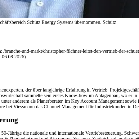
Geschäftsbereich Schütz Energy Systems übernommen.
Schütz
n: /branche-und-markt/christopher-filchner-leitet-den-vertrieb-der-sch
m: 06.08.2026)
nexperten, der über langjährige Erfahrung in Vertrieb, Projektgeschäf
bswirtschaft sammelte
sein erstes Know-how im Anlagenbau, wo er in Ve
d – unter anderem als Planerberater, im Key Account Management sowie
ahre bei Viessmann das Channel Management für Industriekunden in De
uerung
50-Jährige die nationale und internationale Vertriebssteuerung. Schwe
n Fußbodenheizung und Airconomy-Systeme. Zugleich soll er die weite