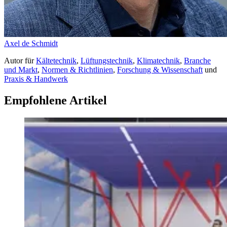
Axel de Schmidt
Autor
für
Kältetechnik
,
Lüftungstechnik
,
Klimatechnik
,
Branche
und Markt
,
Normen & Richtlinien
,
Forschung & Wissenschaft
und
Praxis & Handwerk
Empfohlene Artikel