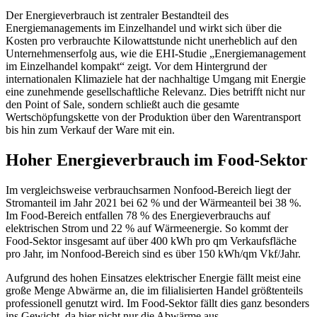
Der Energieverbrauch ist zentraler Bestandteil des
Energiemanagements im Einzelhandel und wirkt sich über die
Kosten pro verbrauchte Kilowattstunde nicht unerheblich auf den
Unternehmenserfolg aus, wie die EHI-Studie „Energiemanagement
im Einzelhandel kompakt“ zeigt. Vor dem Hintergrund
der
internationalen Klimaziele hat der nachhaltige Umgang mit Energie
eine zunehmende gesellschaftliche Relevanz. Dies betrifft nicht nur
den Point of Sale, sondern schließt auch die gesamte
Wertschöpfungskette von der Produktion über den Warentransport
bis hin zum Verkauf der Ware mit ein.
Hoher Energieverbrauch im Food-Sektor
Im vergleichsweise verbrauchsarmen Nonfood-Bereich liegt der
Stromanteil im Jahr 2021 bei 62 % und der Wärmeanteil bei 38 %.
Im Food-Bereich entfallen 78 % des Energieverbrauchs auf
elektrischen Strom und 22 % auf Wärmeenergie. So kommt der
Food-Sektor insgesamt auf über 400 kWh pro qm Verkaufsfläche
pro Jahr, im Nonfood-Bereich sind es über 150 kWh/qm Vkf/Jahr.
Aufgrund des hohen Einsatzes elektrischer Energie fällt meist eine
große Menge Abwärme an, die im filialisierten Handel größtenteils
professionell genutzt wird. Im Food-Sektor fällt dies ganz besonders
ins Gewicht, da hier nicht nur die Abwärme aus