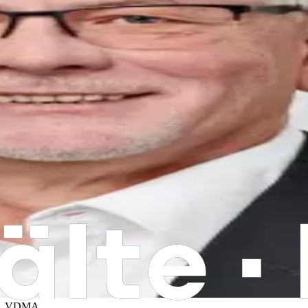
.
VDMA