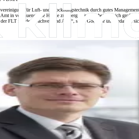
svereinigung für Luft- und Trocknungstechnik durch gutes Management 
 Amt in
vertrauensvolle Hände zu übergeben. Hierbei sehe ich große 
s der FLT mit dem Fachverband ALT“, sagte Goericke und bedankte sich