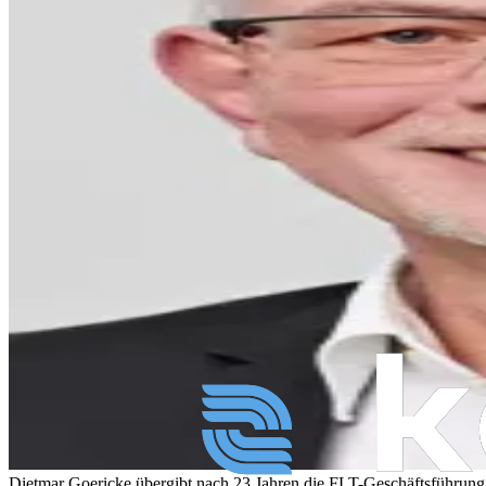
Dietmar Goericke übergibt nach 23 Jahren die FLT-Geschäftsführung