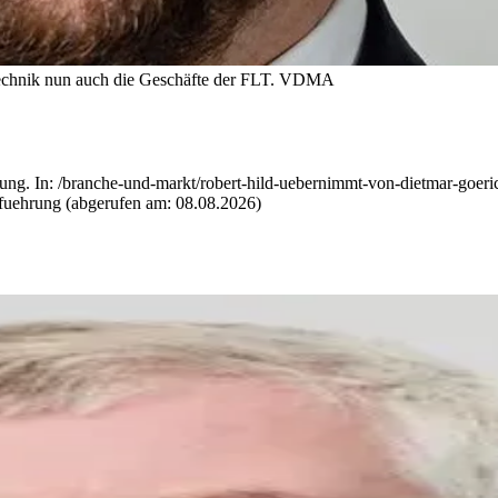
chnik nun auch die Geschäfte der FLT.
VDMA
g. In: /branche-und-markt/robert-hild-uebernimmt-von-dietmar-goerick
sfuehrung (abgerufen am: 08.08.2026)