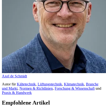
Axel de Schmidt
Autor
für
Kältetechnik
,
Lüftungstechnik
,
Klimatechnik
,
Branche
und Markt
,
Normen & Richtlinien
,
Forschung & Wissenschaft
und
Praxis & Handwerk
Empfohlene Artikel